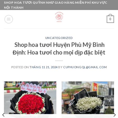
Skip
SHOP HOA TƯƠI QUỲNH NHƯ GIAO HÀNG MIỄN PHÍ KHU VỰC
NỘI THÀNH
to
content
0
UNCATEGORIZED
Shop hoa tươi Huyện Phù Mỹ Bình
Định: Hoa tươi cho mọi dịp đặc biệt
POSTED ON
THÁNG 11 21, 2024
BY
CUPHUONGQL@GMAIL.COM