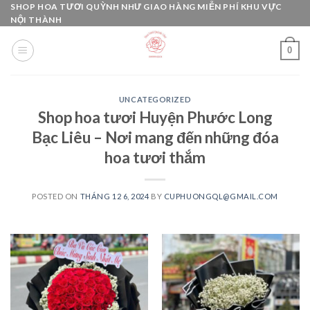
Skip
SHOP HOA TƯƠI QUỲNH NHƯ GIAO HÀNG MIỄN PHÍ KHU VỰC
NỘI THÀNH
to
content
0
UNCATEGORIZED
Shop hoa tươi Huyện Phước Long
Bạc Liêu – Nơi mang đến những đóa
hoa tươi thắm
POSTED ON
THÁNG 12 6, 2024
BY
CUPHUONGQL@GMAIL.COM