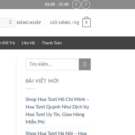
06:00 - 21:00
0
ĐĂNG NHẬP
GIỎ HÀNG /
0
₫
h Đổi Trả
Liên Hệ
Thanh Toán
BÀI VIẾT MỚI
Shop Hoa Tươi Hồ Chí Minh –
Hoa Tươi Quỳnh Như Dịch Vụ
Hoa Tươi Uy Tín, Giao Hàng
Miễn Phí
Shop Hoa Tươi Hà Nội – Hoa