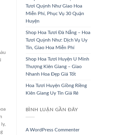
Tươi Quỳnh Như Giao Hoa
HOA CÔ DÂU
HOA KHAI TRƯƠNG
Miễn Phí, Phục Vụ 30 Quận
33 SẢN PHẨM
67 SẢN PHẨM
Huyện
Shop Hoa Tươi Đà Nẵng – Hoa
Tươi Quỳnh Như: Dịch Vụ Uy
Tín, Giao Hoa Miễn Phí
màu
Shop Hoa Tươi Huyện U Minh
i
Thượng Kiên Giang – Giao
Nhanh Hoa Đẹp Giá Tốt
Hoa Tươi Huyện Giồng Riềng
Kiên Giang Uy Tín Giá Rẻ
hoa
BÌNH LUẬN GẦN ĐÂY
n
ly,
A WordPress Commenter
ng