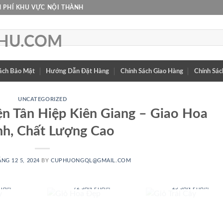
 PHÍ KHU VỰC NỘI THÀNH
ách Bảo Mật
Hướng Dẫn Đặt Hàng
Chính Sách Giao Hàng
Chính Sác
UNCATEGORIZED
n Tân Hiệp Kiên Giang – Giao Hoa
h, Chất Lượng Cao
NG 12 5, 2024
BY
CUPHUONGQL@GMAIL.COM
 BABY
GIỎ HOA ĐẸP
GIỎ TRÁI CÂY
PHẨM
72 SẢN PHẨM
25 SẢN PHẨM