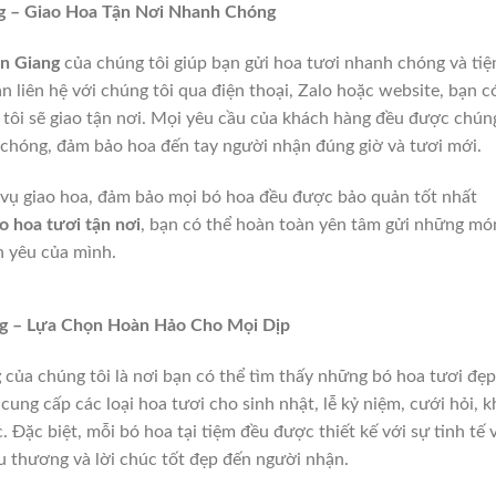
g – Giao Hoa Tận Nơi Nhanh Chóng
ên Giang
của chúng tôi giúp bạn gửi hoa tươi nhanh chóng và tiệ
n liên hệ với chúng tôi qua điện thoại, Zalo hoặc website, bạn c
 tôi sẽ giao tận nơi. Mọi yêu cầu của khách hàng đều được chún
 chóng, đảm bảo hoa đến tay người nhận đúng giờ và tươi mới.
 vụ giao hoa, đảm bảo mọi bó hoa đều được bảo quản tốt nhất
ao hoa tươi tận nơi
, bạn có thể hoàn toàn yên tâm gửi những mó
n yêu của mình.
ng – Lựa Chọn Hoàn Hảo Cho Mọi Dịp
g
của chúng tôi là nơi bạn có thể tìm thấy những bó hoa tươi đẹp
ung cấp các loại hoa tươi cho sinh nhật, lễ kỷ niệm, cưới hỏi, k
 Đặc biệt, mỗi bó hoa tại tiệm đều được thiết kế với sự tinh tế 
êu thương và lời chúc tốt đẹp đến người nhận.