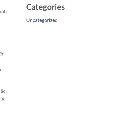
Categories
ạnh
Uncategorized
đến
i
à
sắc.
của