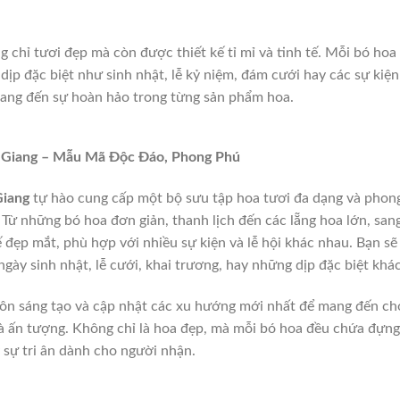
 chỉ tươi đẹp mà còn được thiết kế tỉ mỉ và tinh tế. Mỗi bó hoa 
ịp đặc biệt như sinh nhật, lễ kỷ niệm, đám cưới hay các sự kiện
mang đến sự hoàn hảo trong từng sản phẩm hoa.
 Giang – Mẫu Mã Độc Đáo, Phong Phú
Giang
tự hào cung cấp một bộ sưu tập hoa tươi đa dạng và phon
Từ những bó hoa đơn giản, thanh lịch đến các lẵng hoa lớn, san
 đẹp mắt, phù hợp với nhiều sự kiện và lễ hội khác nhau. Bạn sẽ
gày sinh nhật, lễ cưới, khai trương, hay những dịp đặc biệt khác
luôn sáng tạo và cập nhật các xu hướng mới nhất để mang đến ch
 ấn tượng. Không chỉ là hoa đẹp, mà mỗi bó hoa đều chứa đựng
 sự tri ân dành cho người nhận.