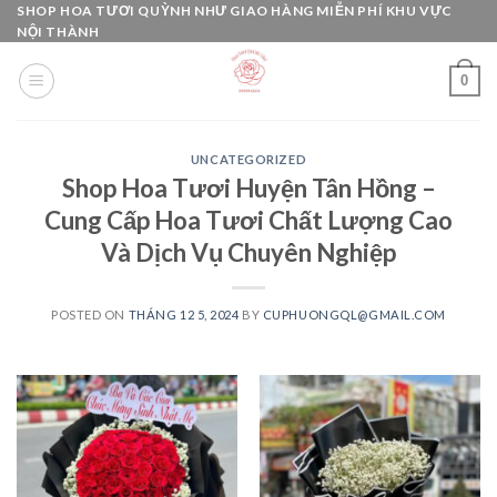
Skip
SHOP HOA TƯƠI QUỲNH NHƯ GIAO HÀNG MIỄN PHÍ KHU VỰC
NỘI THÀNH
to
content
0
UNCATEGORIZED
Shop Hoa Tươi Huyện Tân Hồng –
Cung Cấp Hoa Tươi Chất Lượng Cao
Và Dịch Vụ Chuyên Nghiệp
POSTED ON
THÁNG 12 5, 2024
BY
CUPHUONGQL@GMAIL.COM