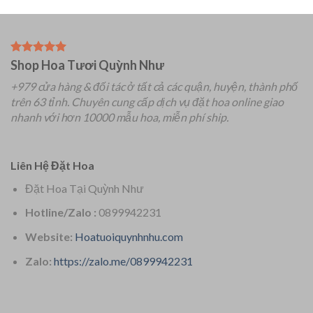
Shop Hoa Tươi Quỳnh Như
+979 cửa hàng & đối tác ở tất cả các quận, huyện, thành phố
trên 63 tỉnh.
Chuyên
cung cấp dịch vụ đặt hoa online giao
nhanh với hơn 10000 mẫu hoa, miễn phí ship.
Liên Hệ Đặt Hoa
Đặt Hoa Tại Quỳnh Như
Hotline/Zalo :
0899942231
Website:
Hoatuoiquynhnhu.com
Zalo:
https://zalo.me/0899942231