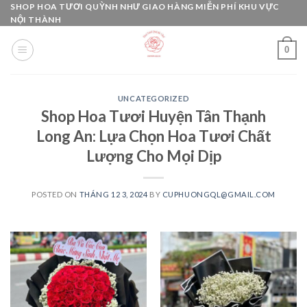
Skip
SHOP HOA TƯƠI QUỲNH NHƯ GIAO HÀNG MIỄN PHÍ KHU VỰC
NỘI THÀNH
to
content
0
UNCATEGORIZED
Shop Hoa Tươi Huyện Tân Thạnh
Long An: Lựa Chọn Hoa Tươi Chất
Lượng Cho Mọi Dịp
POSTED ON
THÁNG 12 3, 2024
BY
CUPHUONGQL@GMAIL.COM