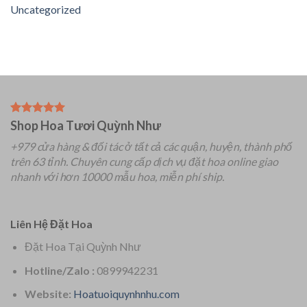
Uncategorized
Shop Hoa Tươi Quỳnh Như
+979 cửa hàng & đối tác ở tất cả các quận, huyện, thành phố
trên 63 tỉnh.
Chuyên
cung cấp dịch vụ đặt hoa online giao
nhanh với hơn 10000 mẫu hoa, miễn phí ship.
Liên Hệ Đặt Hoa
Đặt Hoa Tại Quỳnh Như
Hotline/Zalo :
0899942231
Website:
Hoatuoiquynhnhu.com