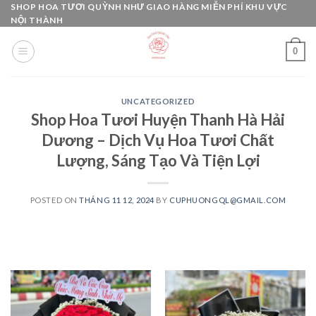
Skip
SHOP HOA TƯƠI QUỲNH NHƯ GIAO HÀNG MIỄN PHÍ KHU VỰC
NỘI THÀNH
to
content
0
UNCATEGORIZED
Shop Hoa Tươi Huyện Thanh Hà Hải
Dương – Dịch Vụ Hoa Tươi Chất
Lượng, Sáng Tạo Và Tiện Lợi
POSTED ON
THÁNG 11 12, 2024
BY
CUPHUONGQL@GMAIL.COM