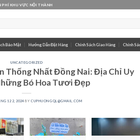
 PHÍ KHU VỰC NỘI THÀNH
ách Bảo Mật
Hướng Dẫn Đặt Hàng
Chính Sách Giao Hàng
Chính Sác
UNCATEGORIZED
 Thống Nhất Đồng Nai: Địa Chỉ Uy
Những Bó Hoa Tươi Đẹp
NG 12 2, 2024
BY
CUPHUONGQL@GMAIL.COM