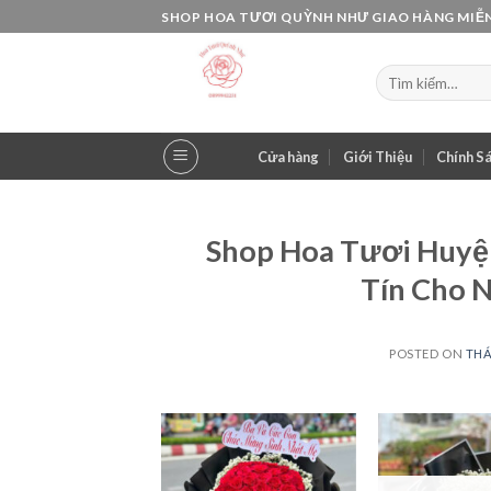
Skip
SHOP HOA TƯƠI QUỲNH NHƯ GIAO HÀNG MIỄN
to
content
Tìm
kiếm:
Cửa hàng
Giới Thiệu
Chính S
Shop Hoa Tươi Huyện
Tín Cho 
POSTED ON
THÁ