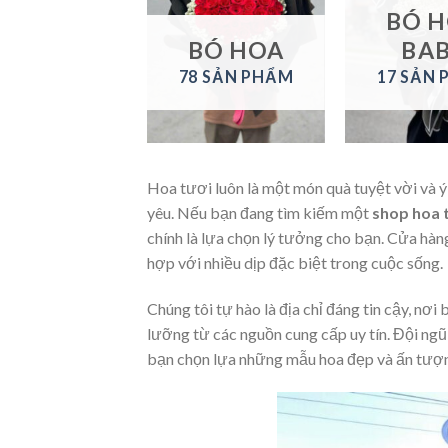
LAN HỒ
BÓ 
ĐIỆP
BÓ HOA
BA
1 SẢN PHẨM
78 SẢN PHẨM
17 SẢN
Hoa tươi luôn là một món quà tuyệt vời và 
yêu. Nếu bạn đang tìm kiếm một
shop hoa 
chính là lựa chọn lý tưởng cho bạn. Cửa hàn
hợp với nhiều dịp đặc biệt trong cuộc sống.
Chúng tôi tự hào là địa chỉ đáng tin cậy, nơ
lưỡng từ các nguồn cung cấp uy tín. Đội ngũ
bạn chọn lựa những mẫu hoa đẹp và ấn tượ