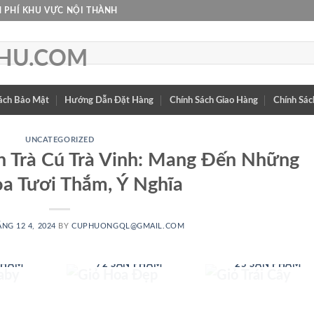
 PHÍ KHU VỰC NỘI THÀNH
ách Bảo Mật
Hướng Dẫn Đặt Hàng
Chính Sách Giao Hàng
Chính Sác
UNCATEGORIZED
 Trà Cú Trà Vinh: Mang Đến Những
a Tươi Thắm, Ý Nghĩa
NG 12 4, 2024
BY
CUPHUONGQL@GMAIL.COM
 BABY
GIỎ HOA ĐẸP
GIỎ TRÁI CÂY
PHẨM
72 SẢN PHẨM
25 SẢN PHẨM