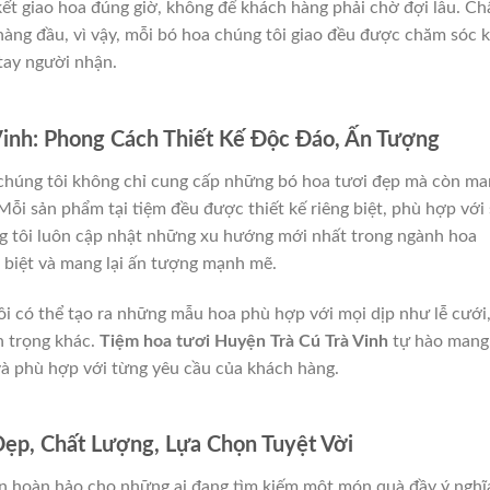
kết giao hoa đúng giờ, không để khách hàng phải chờ đợi lâu. Ch
 hàng đầu, vì vậy, mỗi bó hoa chúng tôi giao đều được chăm sóc 
tay người nhận.
Vinh: Phong Cách Thiết Kế Độc Đáo, Ấn Tượng
chúng tôi không chỉ cung cấp những bó hoa tươi đẹp mà còn ma
Mỗi sản phẩm tại tiệm đều được thiết kế riêng biệt, phù hợp với
g tôi luôn cập nhật những xu hướng mới nhất trong ngành hoa
 biệt và mang lại ấn tượng mạnh mẽ.
ôi có thể tạo ra những mẫu hoa phù hợp với mọi dịp như lễ cưới
n trọng khác.
Tiệm hoa tươi Huyện Trà Cú Trà Vinh
tự hào mang
và phù hợp với từng yêu cầu của khách hàng.
Đẹp, Chất Lượng, Lựa Chọn Tuyệt Vời
n hoàn hảo cho những ai đang tìm kiếm một món quà đầy ý nghĩ