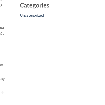
Categories
ng
Uncategorized
oa
hắc
ho
tay
ách