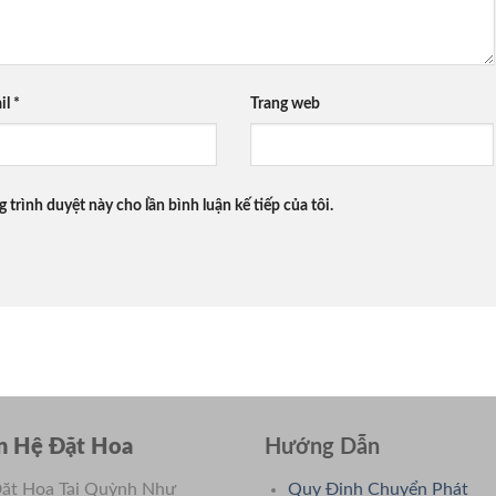
il
*
Trang web
g trình duyệt này cho lần bình luận kế tiếp của tôi.
n Hệ Đặt Hoa
Hướng Dẫn
ặt Hoa Tại Quỳnh Như
Quy Định Chuyển Phát