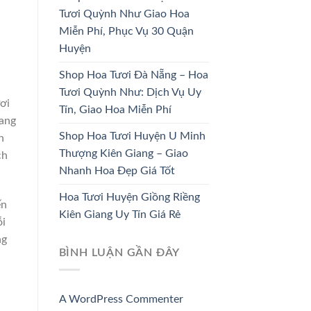
HOA KHAI
Tươi Quỳnh Như Giao Hoa
HOA CÔ DÂU
TRƯƠNG
Miễn Phí, Phục Vụ 30 Quận
33 SẢN PHẨM
67 SẢN PHẨM
Huyện
Shop Hoa Tươi Đà Nẵng – Hoa
Tươi Quỳnh Như: Dịch Vụ Uy
ơi
Tín, Giao Hoa Miễn Phí
mang
Shop Hoa Tươi Huyện U Minh
n
Thượng Kiên Giang – Giao
ch
Nhanh Hoa Đẹp Giá Tốt
Hoa Tươi Huyện Giồng Riềng
ến
Kiên Giang Uy Tín Giá Rẻ
ỗi
ng
BÌNH LUẬN GẦN ĐÂY
A WordPress Commenter