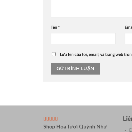
Tên
*
Ema
Lưu tên của tôi, email, và trang web tron
Liê
Shop Hoa Tươi Quỳnh Như
Đ