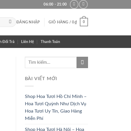
06:00 - 21:00
0
ĐĂNG NHẬP
GIỎ HÀNG /
0
₫
h Đổi Trả
Liên Hệ
Thanh Toán
BÀI VIẾT MỚI
Shop Hoa Tươi Hồ Chí Minh –
Hoa Tươi Quỳnh Như Dịch Vụ
Hoa Tươi Uy Tín, Giao Hàng
Miễn Phí
Shop Hoa Tươi Hà Nội – Hoa