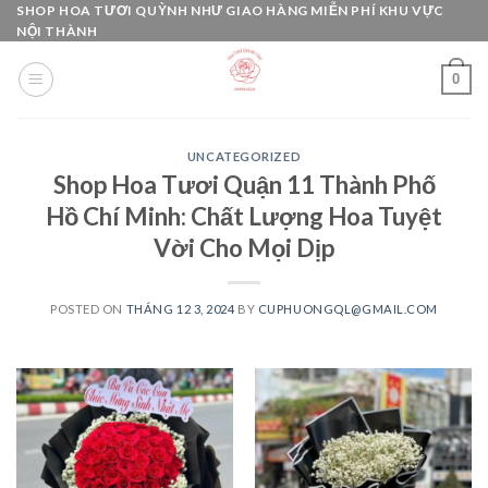
Skip
SHOP HOA TƯƠI QUỲNH NHƯ GIAO HÀNG MIỄN PHÍ KHU VỰC
NỘI THÀNH
to
content
0
UNCATEGORIZED
Shop Hoa Tươi Quận 11 Thành Phố
Hồ Chí Minh: Chất Lượng Hoa Tuyệt
Vời Cho Mọi Dịp
POSTED ON
THÁNG 12 3, 2024
BY
CUPHUONGQL@GMAIL.COM