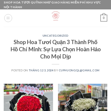
Skip
SHOP HOA TƯƠI QUỲNH NHƯ GIAO HÀNG MIỄN PHÍ KHU VỰC
NỘI THÀNH
to
content
0
UNCATEGORIZED
Shop Hoa Tươi Quận 3 Thành Phố
Hồ Chí Minh: Sự Lựa Chọn Hoàn Hảo
Cho Mọi Dịp
POSTED ON
THÁNG 12 3, 2024
BY
CUPHUONGQL@GMAIL.COM