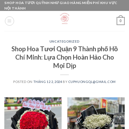
Skip
SHOP HOA TƯƠI QUỲNH NHƯ GIAO HÀNG MIỄN PHÍ KHU VỰC
NỘI THÀNH
to
content
0
UNCATEGORIZED
Shop Hoa Tươi Quận 9 Thành phố Hồ
Chí Minh: Lựa Chọn Hoàn Hảo Cho
Mọi Dịp
POSTED ON
THÁNG 12 2, 2024
BY
CUPHUONGQL@GMAIL.COM