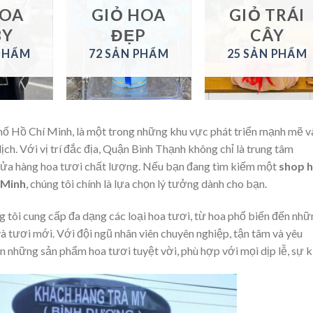
HOA
GIỎ HOA
GIỎ TRÁI
BY
ĐẸP
CÂY
 PHẨM
72 SẢN PHẨM
25 SẢN PHẨM
ố Hồ Chí Minh, là một trong những khu vực phát triển mạnh mẽ v
ch. Với vị trí đắc địa, Quận Bình Thạnh không chỉ là trung tâm
 cửa hàng hoa tươi chất lượng. Nếu bạn đang tìm kiếm một
shop 
 Minh
, chúng tôi chính là lựa chọn lý tưởng dành cho bạn.
ng tôi cung cấp đa dạng các loại hoa tươi, từ hoa phổ biến đến nh
à tươi mới. Với đội ngũ nhân viên chuyên nghiệp, tận tâm và yêu
 những sản phẩm hoa tươi tuyệt vời, phù hợp với mọi dịp lễ, sự k