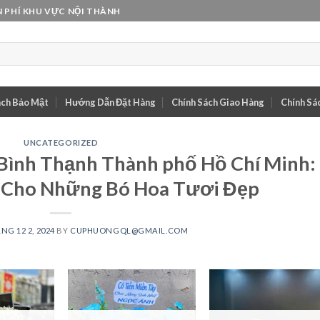
 PHÍ KHU VỰC NỘI THÀNH
ách Bảo Mật
Hướng Dẫn Đặt Hàng
Chính Sách Giao Hàng
Chính Sác
UNCATEGORIZED
Bình Thạnh Thành phố Hồ Chí Minh:
y Cho Những Bó Hoa Tươi Đẹp
NG 12 2, 2024
BY
CUPHUONGQL@GMAIL.COM