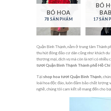
LAN HỒ
BÓ 
ĐIỆP
BÓ HOA
BA
1 SẢN PHẨM
78 SẢN PHẨM
17 SẢN
Quận Bình Thạnh, nằm ở trung tâm Thành ph
thu hút đông đảo cư dân cũng như khách du lị
thương mại, dịch vụ mà còn là nơi có nhiều
tươi Quận Bình Thạnh Thành phố Hồ Chí
Tại
shop hoa tươi Quận Bình Thạnh
, chú
loài hoa độc đáo, luôn đảm bảo chất lượng v
nghề, chúng tôi cam kết sẽ mang đến cho bạn