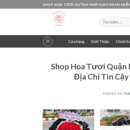
Skip
SHOP HOA TƯƠI QUỲNH NHƯ GIAO HÀNG MIỄN
to
content
Tìm
kiếm:
Cửa hàng
Giới Thiệu
Chính S
Shop Hoa Tươi Quận 
Địa Chỉ Tin Cậ
POSTED ON
THÁ