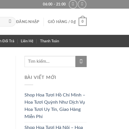
06:00 - 21:00
0
ĐĂNG NHẬP
GIỎ HÀNG /
0
₫
h Đổi Trả
Liên Hệ
Thanh Toán
BÀI VIẾT MỚI
Shop Hoa Tươi Hồ Chí Minh –
Hoa Tươi Quỳnh Như Dịch Vụ
Hoa Tươi Uy Tín, Giao Hàng
Miễn Phí
HOA CÔ
HOA KHAI
Shop Hoa Tươi Hà Nội – Hoa