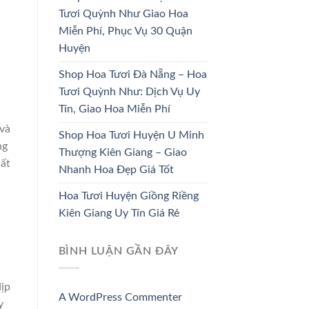
DÂU
TRƯƠNG
Tươi Quỳnh Như Giao Hoa
Miễn Phí, Phục Vụ 30 Quận
33 SẢN PHẨM
67 SẢN PHẨM
Huyện
Shop Hoa Tươi Đà Nẵng – Hoa
Tươi Quỳnh Như: Dịch Vụ Uy
Tín, Giao Hoa Miễn Phí
 và
Shop Hoa Tươi Huyện U Minh
ng
Thượng Kiên Giang – Giao
hất
Nhanh Hoa Đẹp Giá Tốt
Hoa Tươi Huyện Giồng Riềng
Kiên Giang Uy Tín Giá Rẻ
BÌNH LUẬN GẦN ĐÂY
dịp
A WordPress Commenter
y