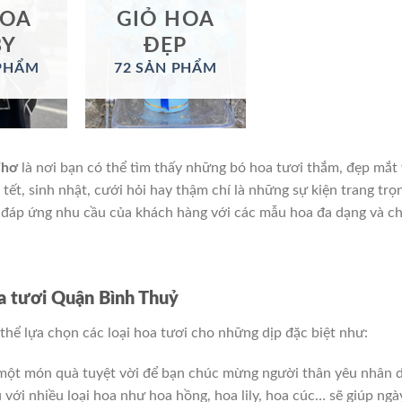
HOA
GIỎ HOA
BY
ĐẸP
 PHẨM
72 SẢN PHẨM
Thơ
là nơi bạn có thể tìm thấy những bó hoa tươi thắm, đẹp mắt
 tết, sinh nhật, cưới hỏi hay thậm chí là những sự kiện trang trọ
n đáp ứng nhu cầu của khách hàng với các mẫu hoa đa dạng và c
oa tươi Quận Bình Thuỷ
 thể lựa chọn các loại hoa tươi cho những dịp đặc biệt như:
à một món quà tuyệt vời để bạn chúc mừng người thân yêu nhân 
với nhiều loại hoa như hoa hồng, hoa lily, hoa cúc… sẽ giúp ngà