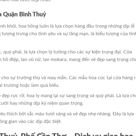
oa Quận Bình Thuỷ
inh khôi, hoa hồng luôn là lựa chọn hàng đầu trong những dịp lễ
g tượng trưng cho tình yêu và sự lãng mạn, là biểu tượng của tìn
t, quý phái, là lựa chọn lý tưởng cho các sự kiện trọng đại. Cửa
n hồ điệp, lan vũ nữ, lan mokara, mang đến vẻ đẹp sang trọng ch
ng cho sự trường thọ và may mắn. Các mẫu hoa cúc tại cửa hàng r
ai trương hoặc làm quà biếu.
đẹp rực rỡ, hoa ly mang lại sự sang trọng và quý phái. Là lựa c
 cưới hay những dịp kỷ niệm quan trọng.
êu thích bởi sắc màu tươi sáng và vẻ đẹp nhẹ nhàng. Đây là lựa
ng gian vào các dịp đặc biệt.