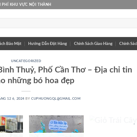
 PHÍ KHU VỰC NỘI THÀNH
ách Bảo Mật
Hướng Dẫn Đặt Hàng
Chính Sách Giao Hàng
Chính Sác
UNCATEGORIZED
ình Thuỷ, Phố Cần Thơ – Địa chỉ tin
ho những bó hoa đẹp
GIỎ TRÁI
NG 12 6, 2024
BY
CUPHUONGQL@GMAIL.COM
CÂY
25 SẢN PHẨM