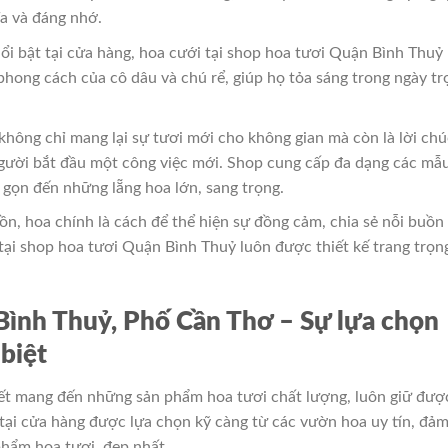
ĩa và đáng nhớ.
nổi bật tại cửa hàng, hoa cưới tại shop hoa tươi Quận Bình Thuỷ
 phong cách của cô dâu và chú rể, giúp họ tỏa sáng trong ngày tr
 không chỉ mang lại sự tươi mới cho không gian mà còn là lời chú
gười bắt đầu một công việc mới. Shop cung cấp đa dạng các mẫ
 gọn đến những lẵng hoa lớn, sang trọng.
ồn, hoa chính là cách để thể hiện sự đồng cảm, chia sẻ nỗi buồn
tại shop hoa tươi Quận Bình Thuỷ luôn được thiết kế trang trọn
Bình Thuỷ, Phố Cần Thơ – Sự lựa chọn
biệt
t mang đến những sản phẩm hoa tươi chất lượng, luôn giữ đượ
a tại cửa hàng được lựa chọn kỹ càng từ các vườn hoa uy tín, đả
hẩm hoa tươi, đẹp nhất.