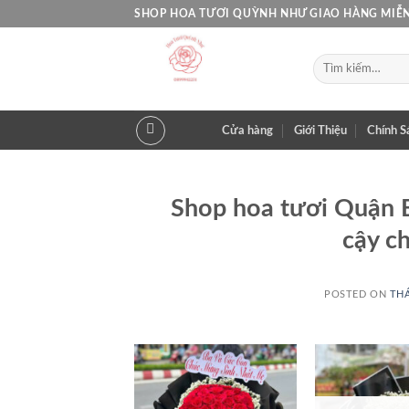
Skip
SHOP HOA TƯƠI QUỲNH NHƯ GIAO HÀNG MIỄN
to
content
Tìm
kiếm:
Cửa hàng
Giới Thiệu
Chính S
Shop hoa tươi Quận B
cậy c
POSTED ON
THÁ