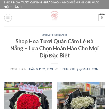
Skip
SHOP HOA TƯƠI QUỲNH NHƯ GIAO HÀNG MIỄN PHÍ KHU VỰC
NỘI THÀNH
to
content
0
UNCATEGORIZED
Shop Hoa Tươi Quận Cẩm Lệ Đà
Nẵng – Lựa Chọn Hoàn Hảo Cho Mọi
Dịp Đặc Biệt
POSTED ON
THÁNG 11 21, 2024
BY
CUPHUONGQL@GMAIL.COM