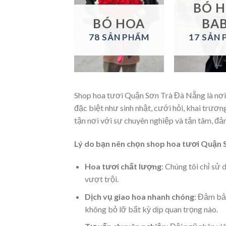
LAN HỒ
BÓ 
ĐIỆP
BÓ HOA
BA
 SẢN PHẨM
78 SẢN PHẨM
17 SẢN
Shop hoa tươi Quận Sơn Trà Đà Nẵng là nơi 
đặc biệt như sinh nhật, cưới hỏi, khai trương
tận nơi với sự chuyên nghiệp và tận tâm, đả
Lý do bạn nên chọn shop hoa tươi Quận 
Hoa tươi chất lượng
: Chúng tôi chỉ sử
vượt trội.
Dịch vụ giao hoa nhanh chóng
: Đảm bảo
không bỏ lỡ bất kỳ dịp quan trọng nào.