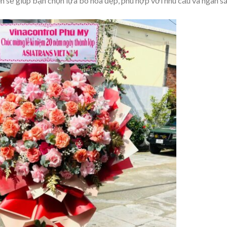
ên sẽ giúp bạn chọn lựa bó hoa đẹp, phù hợp với nhu cầu và ngân s