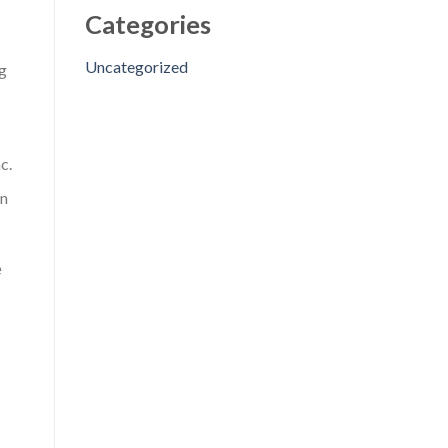
Categories
Uncategorized
g
c.
ến
ễ