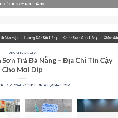
 PHÍ KHU VỰC NỘI THÀNH
ách Bảo Mật
Hướng Dẫn Đặt Hàng
Chính Sách Giao Hàng
Chính Sác
UNCATEGORIZED
Sơn Trà Đà Nẵng – Địa Chỉ Tin Cậy
Cho Mọi Dịp
G 11 21, 2024
BY
CUPHUONGQL@GMAIL.COM