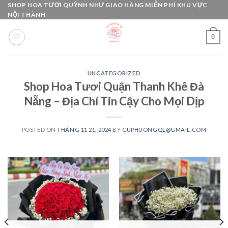
Skip
SHOP HOA TƯƠI QUỲNH NHƯ GIAO HÀNG MIỄN PHÍ KHU VỰC
NỘI THÀNH
to
content
0
UNCATEGORIZED
Shop Hoa Tươi Quận Thanh Khê Đà
Nẵng – Địa Chỉ Tin Cậy Cho Mọi Dịp
POSTED ON
THÁNG 11 21, 2024
BY
CUPHUONGQL@GMAIL.COM