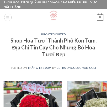
Skip
SHOP HOA TƯƠI QUỲNH NHƯ GIAO HÀNG MIỄN PHÍ KHU VỰC
NỘI THÀNH
to
content
0
UNCATEGORIZED
Shop Hoa Tươi Thành Phố Kon Tum:
Địa Chỉ Tin Cậy Cho Những Bó Hoa
Tươi Đẹp
POSTED ON
THÁNG 12 2, 2024
BY
CUPHUONGQL@GMAIL.COM