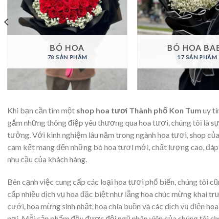
BÓ HOA
BÓ HOA BA
78 SẢN PHẨM
17 SẢN PHẨM
Khi bạn cần tìm một
shop hoa tươi Thành phố Kon Tum
uy tí
gắm những thông điệp yêu thương qua hoa tươi, chúng tôi là sự
tưởng. Với kinh nghiệm lâu năm trong ngành hoa tươi, shop của
cam kết mang đến những bó hoa tươi mới, chất lượng cao, đá
nhu cầu của khách hàng.
Bên cạnh việc cung cấp các loại hoa tươi phổ biến, chúng tôi c
cấp nhiều dịch vụ hoa đặc biệt như lẵng hoa chúc mừng khai tr
cưới, hoa mừng sinh nhật, hoa chia buồn và các dịch vụ điện hoa
nơi. Mỗi sản phẩm đều được đội ngũ nhân viên của chúng tôi chọ