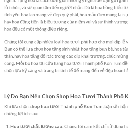
nghĩa. Tặng hoa là cách đơn giản nhưng ý nghĩa để bạn gửi gắm
lời chúc, và sự quan tâm đến người nhận. Dù là hoa hồng biểu 
tình yêu, hoa lan mang vẻ đẹp quý phái, hoa mẫu đơn mang lại 
hay hoa đồng tiền là biểu tượng của niềm vui và sự thịnh vượng,
hoa đều có một thông điệp riêng.
Chúng tôi cung cấp nhiều loại hoa tươi, phù hợp cho mọi dịp lễ v
Bạn có thể lựa chọn hoa tặng sinh nhật, hoa tặng bạn bè, hoa t
thân, hay hoa tặng đối tác trong các dịp khai trương, chúc mừn
công. Mỗi bó hoa tại cửa hàng hoa tươi Thành phố Kon Tum đ
chọn lựa kỹ càng và trang trí tinh tế để mang đến vẻ đẹp hoàn h
Lý Do Bạn Nên Chọn Shop Hoa Tươi Thành Phố 
Khi lựa chọn
shop hoa tươi Thành phố Kon Tum
, bạn sẽ nhậ
những lợi ích sau:
Hoa tươi chất lượng cao:
Chúng tôi cam kết chỉ sử dụng h