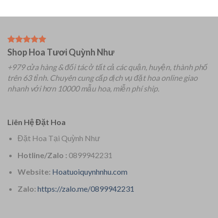
Shop Hoa Tươi Quỳnh Như
+979 cửa hàng & đối tác ở tất cả các quận, huyện, thành phố
trên 63 tỉnh.
Chuyên
cung cấp dịch vụ đặt hoa online giao
nhanh với hơn 10000 mẫu hoa, miễn phí ship.
Liên Hệ Đặt Hoa
Đặt Hoa Tại Quỳnh Như
Hotline/Zalo :
0899942231
Website:
Hoatuoiquynhnhu.com
Zalo:
https://zalo.me/0899942231