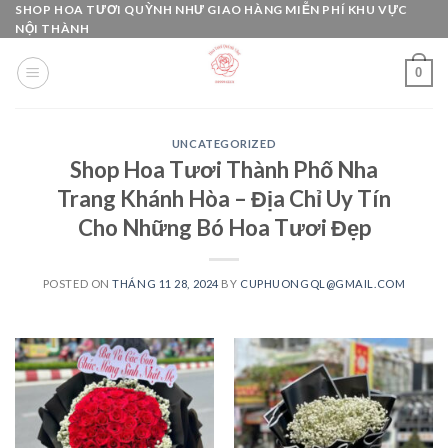
Skip
SHOP HOA TƯƠI QUỲNH NHƯ GIAO HÀNG MIỄN PHÍ KHU VỰC
NỘI THÀNH
to
content
0
UNCATEGORIZED
Shop Hoa Tươi Thành Phố Nha
Trang Khánh Hòa – Địa Chỉ Uy Tín
Cho Những Bó Hoa Tươi Đẹp
POSTED ON
THÁNG 11 28, 2024
BY
CUPHUONGQL@GMAIL.COM