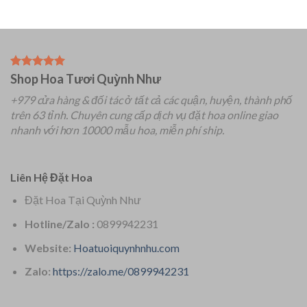
Shop Hoa Tươi Quỳnh Như
+979 cửa hàng & đối tác ở tất cả các quận, huyện, thành phố
trên 63 tỉnh.
Chuyên
cung cấp dịch vụ đặt hoa online giao
nhanh với hơn 10000 mẫu hoa, miễn phí ship.
Liên Hệ Đặt Hoa
Đặt Hoa Tại Quỳnh Như
Hotline/Zalo :
0899942231
Website:
Hoatuoiquynhnhu.com
Zalo:
https://zalo.me/0899942231