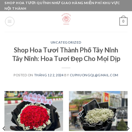
Skip
SHOP HOA TƯƠI QUỲNH NHƯ GIAO HÀNG MIỄN PHÍ KHU VỰC
NỘI THÀNH
to
content
0
UNCATEGORIZED
Shop Hoa Tươi Thành Phố Tây Ninh
Tây Ninh: Hoa Tươi Đẹp Cho Mọi Dịp
POSTED ON
THÁNG 12 2, 2024
BY
CUPHUONGQL@GMAIL.COM