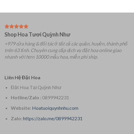
Shop Hoa Tươi Quỳnh Như
+979 cửa hàng & đối tác ở tất cả các quận, huyện, thành phố
trên 63 tỉnh.
Chuyên
cung cấp dịch vụ đặt hoa online giao
nhanh với hơn 10000 mẫu hoa, miễn phí ship.
Liên Hệ Đặt Hoa
Đặt Hoa Tại Quỳnh Như
Hotline/Zalo :
0899942231
Website:
Hoatuoiquynhnhu.com
Zalo:
https://zalo.me/0899942231