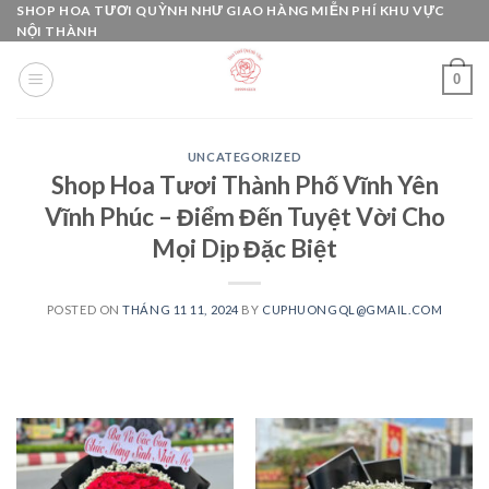
Skip
SHOP HOA TƯƠI QUỲNH NHƯ GIAO HÀNG MIỄN PHÍ KHU VỰC
NỘI THÀNH
to
content
0
UNCATEGORIZED
Shop Hoa Tươi Thành Phố Vĩnh Yên
Vĩnh Phúc – Điểm Đến Tuyệt Vời Cho
Mọi Dịp Đặc Biệt
POSTED ON
THÁNG 11 11, 2024
BY
CUPHUONGQL@GMAIL.COM