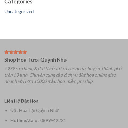
Categories
Uncategorized
Shop Hoa Tươi Quỳnh Như
+979 cửa hàng & đối tác ở tất cả các quận, huyện, thành phố
trên 63 tỉnh.
Chuyên
cung cấp dịch vụ đặt hoa online giao
nhanh với hơn 10000 mẫu hoa, miễn phí ship.
Liên Hệ Đặt Hoa
Đặt Hoa Tại Quỳnh Như
Hotline/Zalo :
0899942231