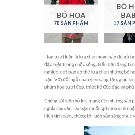
LAN HỒ
BÓ 
ĐIỆP
BÓ HOA
BA
1 SẢN PHẨM
78 SẢN PHẨM
17 SẢN
Hoa tươi luôn là lựa chọn hoàn hảo để gửi 
đặc biệt trong cuộc sống. Nếu bạn đang tì
nghiệp, nơi bạn có thể lựa chọn những bó ho
bạn. Với đội ngũ nhân viên sáng tạo, giàu k
phẩm hoa tươi đẹp, thiết kế độc đáo và phù 
Chúng tôi luôn nỗ lực mang đến những sản 
nghĩa sâu sắc. Dù bạn muốn gửi hoa sinh nhậ
hiện tình cảm, chúng tôi luôn sẵn sàng phục 