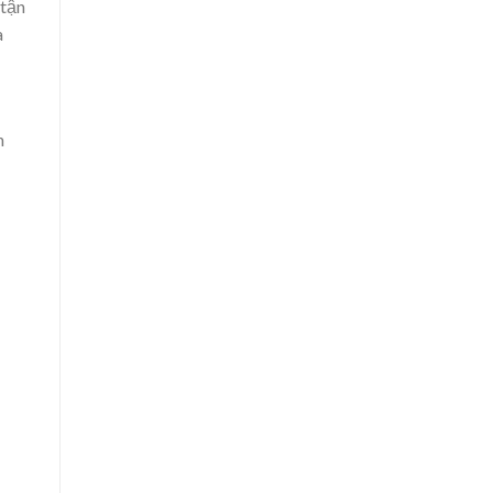
 tận
a
n