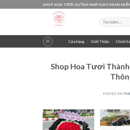
Skip
SHOP HOA TƯƠI QUỲNH NHƯ GIAO HÀNG MIỄN
to
content
Tìm
kiếm:
Cửa hàng
Giới Thiệu
Chính S
Shop Hoa Tươi Thành
Thôn
POSTED ON
THÁ