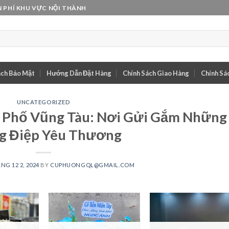
 PHÍ KHU VỰC NỘI THÀNH
ách Bảo Mật
Hướng Dẫn Đặt Hàng
Chính Sách Giao Hàng
Chính Sác
UNCATEGORIZED
 Phố Vũng Tàu: Nơi Gửi Gắm Những
g Điệp Yêu Thương
NG 12 2, 2024
BY
CUPHUONGQL@GMAIL.COM