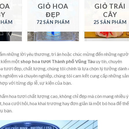
HOA
GIỎ HOA
GIỎ TRÁI
BY
ĐẸP
CÂY
 PHẨM
72 SẢN PHẨM
25 SẢN PHẨM
gắm những lời yêu thương, tri ân hoặc chúc mừng đến những ngườ
m kiếm một
shop hoa tươi Thành phố Vũng Tàu
uy tín, chuyên
a tươi đẹp, chất lượng, chúng tôi chính là lựa chọn lý tưởng dành
inh nghiệm và chuyên nghiệp, chúng tôi cam kết cung cấp những sản
hợp với từng dịp lễ, sự kiện của bạn.
phẩm hoa tươi chất lượng cao, không chỉ đẹp mà còn mang nhiều ý
t, hoa cưới hỏi, hoa khai trương hay đơn giản là một bó hoa để thể
vụ bạn.