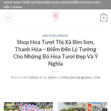
Skip
SHOP HOA TƯƠI QUỲNH NHƯ GIAO HÀNG MIỄN PHÍ KHU VỰC
NỘI THÀNH
to
content
0
UNCATEGORIZED
Shop Hoa Tươi Thị Xã Bỉm Sơn,
Thanh Hóa – Điểm Đến Lý Tưởng
Cho Những Bó Hoa Tươi Đẹp Và Ý
Nghĩa
POSTED ON
THÁNG 11 13, 2024
BY
CUPHUONGQL@GMAIL.COM