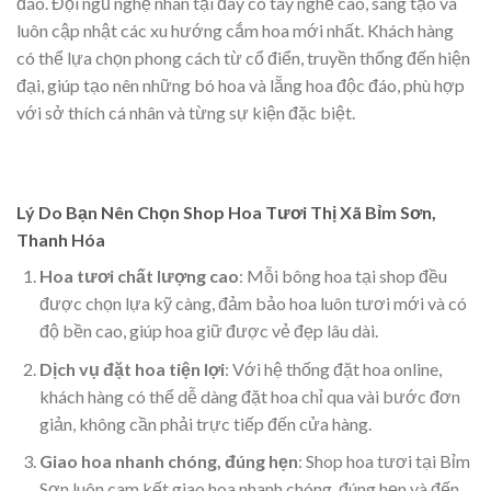
đáo. Đội ngũ nghệ nhân tại đây có tay nghề cao, sáng tạo và
luôn cập nhật các xu hướng cắm hoa mới nhất. Khách hàng
có thể lựa chọn phong cách từ cổ điển, truyền thống đến hiện
đại, giúp tạo nên những bó hoa và lẵng hoa độc đáo, phù hợp
với sở thích cá nhân và từng sự kiện đặc biệt.
Lý Do Bạn Nên Chọn Shop Hoa Tươi Thị Xã Bỉm Sơn,
Thanh Hóa
Hoa tươi chất lượng cao
: Mỗi bông hoa tại shop đều
được chọn lựa kỹ càng, đảm bảo hoa luôn tươi mới và có
độ bền cao, giúp hoa giữ được vẻ đẹp lâu dài.
Dịch vụ đặt hoa tiện lợi
: Với hệ thống đặt hoa online,
khách hàng có thể dễ dàng đặt hoa chỉ qua vài bước đơn
giản, không cần phải trực tiếp đến cửa hàng.
Giao hoa nhanh chóng, đúng hẹn
: Shop hoa tươi tại Bỉm
Sơn luôn cam kết giao hoa nhanh chóng, đúng hẹn và đến