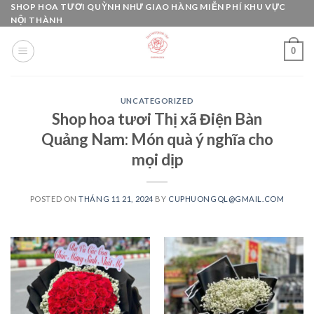
Skip
SHOP HOA TƯƠI QUỲNH NHƯ GIAO HÀNG MIỄN PHÍ KHU VỰC
NỘI THÀNH
to
content
0
UNCATEGORIZED
Shop hoa tươi Thị xã Điện Bàn
Quảng Nam: Món quà ý nghĩa cho
mọi dịp
POSTED ON
THÁNG 11 21, 2024
BY
CUPHUONGQL@GMAIL.COM