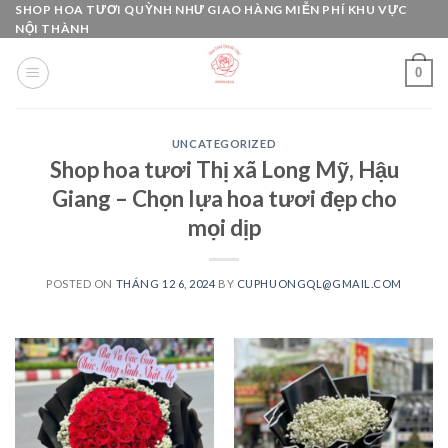
Skip
SHOP HOA TƯƠI QUỲNH NHƯ GIAO HÀNG MIỄN PHÍ KHU VỰC
NỘI THÀNH
to
content
0
UNCATEGORIZED
Shop hoa tươi Thị xã Long Mỹ, Hậu
Giang – Chọn lựa hoa tươi đẹp cho
mọi dịp
POSTED ON
THÁNG 12 6, 2024
BY
CUPHUONGQL@GMAIL.COM