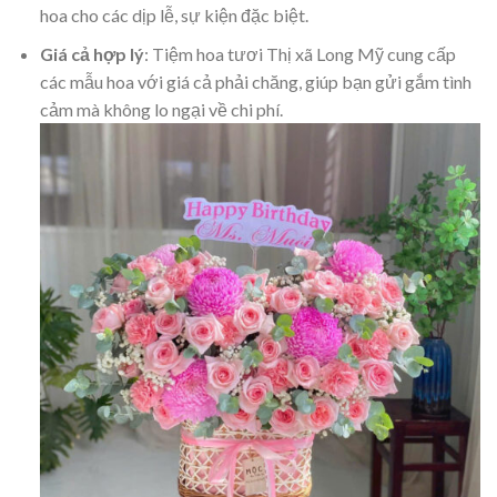
hoa cho các dịp lễ, sự kiện đặc biệt.
Giá cả hợp lý
: Tiệm hoa tươi Thị xã Long Mỹ cung cấp
các mẫu hoa với giá cả phải chăng, giúp bạn gửi gắm tình
cảm mà không lo ngại về chi phí.