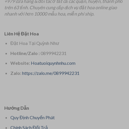
+979 cửa hàng & đối tác ở tất cả các quận, huyện, thành phố
trên 63 tỉnh.
Chuyên
cung cấp dịch vụ đặt hoa online giao
nhanh với hơn 10000 mẫu hoa, miễn phí ship.
Liên Hệ Đặt Hoa
Đặt Hoa Tại Quỳnh Như
Hotline/Zalo :
0899942231
Website:
Hoatuoiquynhnhu.com
Zalo:
https://zalo.me/0899942231
Hướng Dẫn
Quy Định Chuyển Phát
Chính Sách Đổi Trả