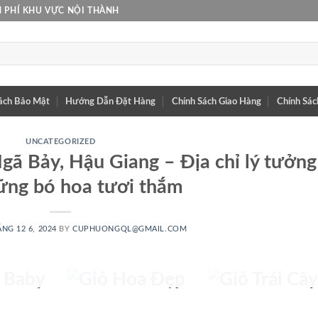
 PHÍ KHU VỰC NỘI THÀNH
ách Bảo Mật
Hướng Dẫn Đặt Hàng
Chính Sách Giao Hàng
Chính Sác
UNCATEGORIZED
gã Bảy, Hậu Giang – Địa chỉ lý tưởng
ững bó hoa tươi thắm
HOA
GIỎ HOA
GIỎ TRÁI
NG 12 6, 2024
BY
CUPHUONGQL@GMAIL.COM
BY
ĐẸP
CÂY
 PHẨM
72 SẢN PHẨM
25 SẢN PHẨM