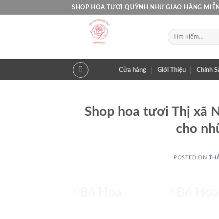
Skip
SHOP HOA TƯƠI QUỲNH NHƯ GIAO HÀNG MIỄN
to
content
Tìm
kiếm:
Cửa hàng
Giới Thiệu
Chính S
Shop hoa tươi Thị xã N
cho nh
BÓ 
POSTED ON
THÁ
BÓ HOA
BA
78 SẢN PHẨM
17 SẢN