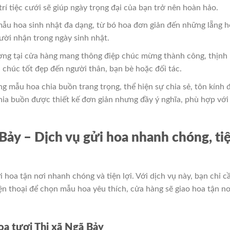
 trí tiệc cưới sẽ giúp ngày trọng đại của bạn trở nên hoàn hảo.
mẫu hoa sinh nhật đa dạng, từ bó hoa đơn giản đến những lẵng 
ười nhận trong ngày sinh nhật.
ơng tại cửa hàng mang thông điệp chúc mừng thành công, thịnh
 chúc tốt đẹp đến người thân, bạn bè hoặc đối tác.
 mẫu hoa chia buồn trang trọng, thể hiện sự chia sẻ, tôn kính 
hia buồn được thiết kế đơn giản nhưng đầy ý nghĩa, phù hợp với
Bảy – Dịch vụ gửi hoa nhanh chóng, ti
i hoa tận nơi nhanh chóng và tiện lợi. Với dịch vụ này, bạn chỉ c
ện thoại để chọn mẫu hoa yêu thích, cửa hàng sẽ giao hoa tận nơ
hoa tươi Thị xã Ngã Bảy