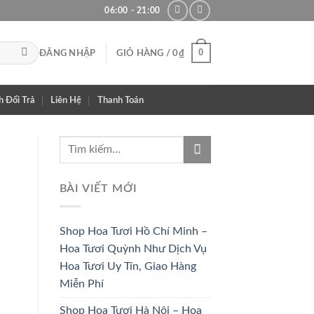
06:00 - 21:00
0
ĐĂNG NHẬP
GIỎ HÀNG /
0
₫
h Đổi Trả
Liên Hệ
Thanh Toán
BÀI VIẾT MỚI
Shop Hoa Tươi Hồ Chí Minh –
Hoa Tươi Quỳnh Như Dịch Vụ
Hoa Tươi Uy Tín, Giao Hàng
Miễn Phí
HOA CÔ
HOA KHAI
Shop Hoa Tươi Hà Nội – Hoa