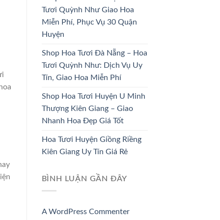
DÂU
TRƯƠNG
Tươi Quỳnh Như Giao Hoa
Miễn Phí, Phục Vụ 30 Quận
33 SẢN PHẨM
67 SẢN PHẨM
Huyện
Shop Hoa Tươi Đà Nẵng – Hoa
Tươi Quỳnh Như: Dịch Vụ Uy
ửi
Tín, Giao Hoa Miễn Phí
 hoa
Shop Hoa Tươi Huyện U Minh
Thượng Kiên Giang – Giao
Nhanh Hoa Đẹp Giá Tốt
Hoa Tươi Huyện Giồng Riềng
Kiên Giang Uy Tín Giá Rẻ
hay
iện
BÌNH LUẬN GẦN ĐÂY
A WordPress Commenter