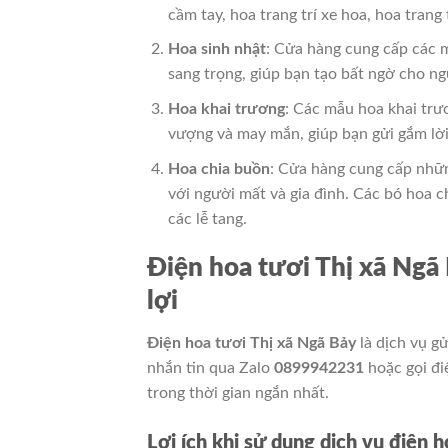
cầm tay, hoa trang trí xe hoa, hoa trang
Hoa sinh nhật
: Cửa hàng cung cấp các 
sang trọng, giúp bạn tạo bất ngờ cho ng
Hoa khai trương
: Các mẫu hoa khai trư
vượng và may mắn, giúp bạn gửi gắm lời
Hoa chia buồn
: Cửa hàng cung cấp những
với người mất và gia đình. Các bó hoa c
các lễ tang.
Điện hoa tươi Thị xã Ngã 
lợi
Điện hoa tươi Thị xã Ngã Bảy
là dịch vụ gử
nhắn tin qua Zalo
0899942231
hoặc gọi đi
trong thời gian ngắn nhất.
Lợi ích khi sử dụng dịch vụ điện 