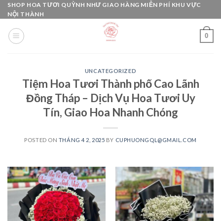
Skip
SHOP HOA TƯƠI QUỲNH NHƯ GIAO HÀNG MIỄN PHÍ KHU VỰC
NỘI THÀNH
to
content
0
UNCATEGORIZED
Tiệm Hoa Tươi Thành phố Cao Lãnh
Đồng Tháp – Dịch Vụ Hoa Tươi Uy
Tín, Giao Hoa Nhanh Chóng
POSTED ON
THÁNG 4 2, 2025
BY
CUPHUONGQL@GMAIL.COM