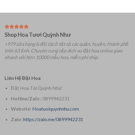
Shop Hoa Tươi Quỳnh Như
+979 cửa hàng & đối tác ở tất cả các quận, huyện, thành phố
trên 63 tỉnh.
Chuyên
cung cấp dịch vụ đặt hoa online giao
nhanh với hơn 10000 mẫu hoa, miễn phí ship.
Liên Hệ Đặt Hoa
Đặt Hoa Tại Quỳnh Như
Hotline/Zalo :
0899942231
Website:
Hoatuoiquynhnhu.com
Zalo:
https://zalo.me/0899942231