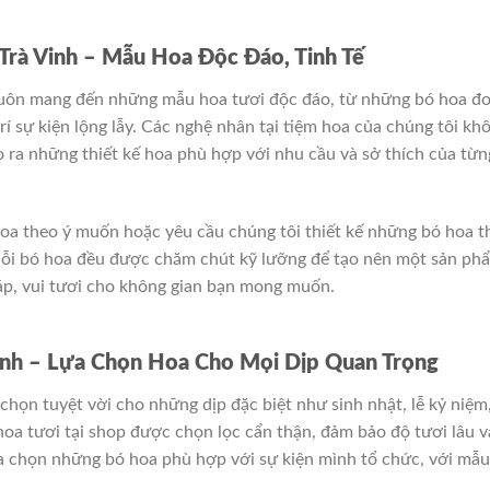
Trà Vinh – Mẫu Hoa Độc Đáo, Tinh Tế
uôn mang đến những mẫu hoa tươi độc đáo, từ những bó hoa đ
rí sự kiện lộng lẫy. Các nghệ nhân tại tiệm hoa của chúng tôi kh
o ra những thiết kế hoa phù hợp với nhu cầu và sở thích của từn
 hoa theo ý muốn hoặc yêu cầu chúng tôi thiết kế những bó hoa t
 Mỗi bó hoa đều được chăm chút kỹ lưỡng để tạo nên một sản ph
áp, vui tươi cho không gian bạn mong muốn.
Vinh – Lựa Chọn Hoa Cho Mọi Dịp Quan Trọng
 chọn tuyệt vời cho những dịp đặc biệt như sinh nhật, lễ kỷ niệm
 hoa tươi tại shop được chọn lọc cẩn thận, đảm bảo độ tươi lâu v
ựa chọn những bó hoa phù hợp với sự kiện mình tổ chức, với mẫu