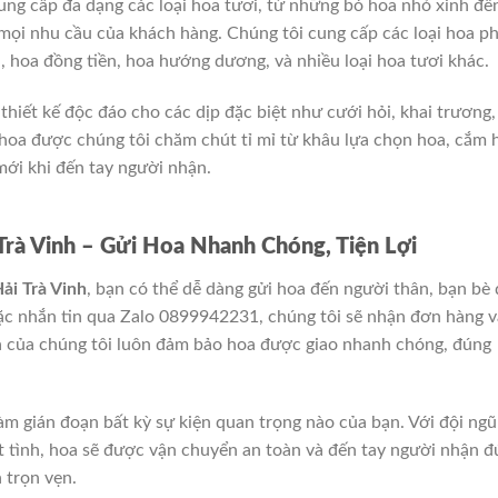
ng cấp đa dạng các loại hoa tươi, từ những bó hoa nhỏ xinh đế
g mọi nhu cầu của khách hàng. Chúng tôi cung cấp các loại hoa p
n, hoa đồng tiền, hoa hướng dương, và nhiều loại hoa tươi khác.
hiết kế độc đáo cho các dịp đặc biệt như cưới hỏi, khai trương,
ó hoa được chúng tôi chăm chút tỉ mỉ từ khâu lựa chọn hoa, cắm 
mới khi đến tay người nhận.
Trà Vinh – Gửi Hoa Nhanh Chóng, Tiện Lợi
ải Trà Vinh
, bạn có thể dễ dàng gửi hoa đến người thân, bạn bè
oặc nhắn tin qua Zalo 0899942231, chúng tôi sẽ nhận đơn hàng v
hoa của chúng tôi luôn đảm bảo hoa được giao nhanh chóng, đúng
àm gián đoạn bất kỳ sự kiện quan trọng nào của bạn. Với đội ngũ
t tình, hoa sẽ được vận chuyển an toàn và đến tay người nhận 
 trọn vẹn.