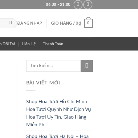
06:00 - 21:00
0
ĐĂNG NHẬP
GIỎ HÀNG /
0
₫
h Đổi Trả
Liên Hệ
Thanh Toán
BÀI VIẾT MỚI
Shop Hoa Tươi Hồ Chí Minh –
Hoa Tươi Quỳnh Như Dịch Vụ
Hoa Tươi Uy Tín, Giao Hàng
Miễn Phí
Shop Hoa Tươi Hà Nội – Hoa