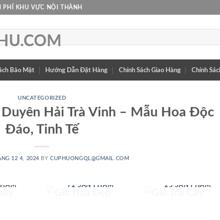
 PHÍ KHU VỰC NỘI THÀNH
ách Bảo Mật
Hướng Dẫn Đặt Hàng
Chính Sách Giao Hàng
Chính Sác
UNCATEGORIZED
 Duyên Hải Trà Vinh – Mẫu Hoa Độc
Đáo, Tinh Tế
NG 12 4, 2024
BY
CUPHUONGQL@GMAIL.COM
 BABY
GIỎ HOA ĐẸP
GIỎ TRÁI CÂY
PHẨM
72 SẢN PHẨM
25 SẢN PHẨM