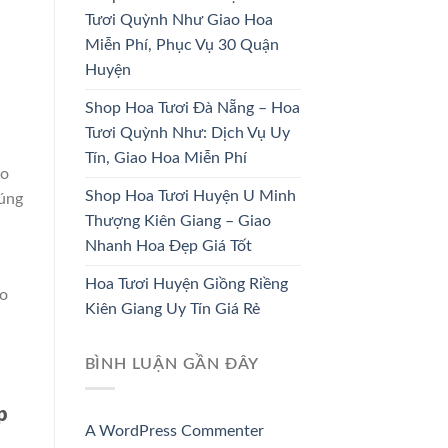
HOA KHAI
Tươi Quỳnh Như Giao Hoa
HOA CÔ DÂU
TRƯƠNG
Miễn Phí, Phục Vụ 30 Quận
33 SẢN PHẨM
67 SẢN PHẨM
Huyện
Shop Hoa Tươi Đà Nẵng – Hoa
Tươi Quỳnh Như: Dịch Vụ Uy
Tín, Giao Hoa Miễn Phí
ho
Shop Hoa Tươi Huyện U Minh
húng
Thượng Kiên Giang – Giao
h
Nhanh Hoa Đẹp Giá Tốt
Hoa Tươi Huyện Giồng Riềng
ho
Kiên Giang Uy Tín Giá Rẻ
BÌNH LUẬN GẦN ĐÂY
p
A WordPress Commenter