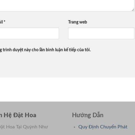
il
*
Trang web
g trình duyệt này cho lần bình luận kế tiếp của tôi.
n Hệ Đặt Hoa
Hướng Dẫn
ặt Hoa Tại Quỳnh Như
Quy Định Chuyển Phát