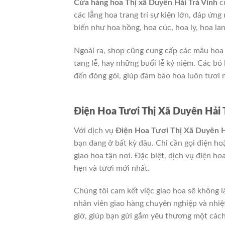
Cửa hàng hoa Thị xã Duyên Hải Trà Vinh
cu
các lẵng hoa trang trí sự kiện lớn, đáp ứn
biến như hoa hồng, hoa cúc, hoa ly, hoa la
Ngoài ra, shop cũng cung cấp các mẫu hoa t
tang lễ, hay những buổi lễ kỷ niệm. Các b
đến đóng gói, giúp đảm bảo hoa luôn tươi 
Điện Hoa Tươi Thị Xã Duyên Hải 
Với dịch vụ
Điện Hoa Tươi Thị Xã Duyên H
bạn đang ở bất kỳ đâu. Chỉ cần gọi điện h
giao hoa tận nơi. Đặc biệt, dịch vụ điện 
hẹn và tươi mới nhất.
Chúng tôi cam kết việc giao hoa sẽ không l
nhân viên giao hàng chuyên nghiệp và nhiệ
giờ, giúp bạn gửi gắm yêu thương một cách