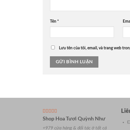
Tên
*
Ema
Lưu tên của tôi, email, và trang web tron
Liê
Shop Hoa Tươi Quỳnh Như
Đ
+979 cửa hàng & đối tác ở tất cả