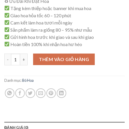
♻ Ưu Đãi Khi Đặt Hoa
là:
tại
Tặng kèm thiệp hoặc banner khi mua hoa
900,000₫.
là:
Giao hoa hỏa tốc 60 – 120 phút
850,000₫.
Cam kết làm hoa tươi mỗi ngày
Sản phẩm làm ra giống 80 – 95% như mẫu
Gửi hình hoa trước khi giao và sau khi giao
Hoàn tiền 100% khi nhận hoa hư héo
Bó Hoa Tinh Tế – B24 số lượng
THÊM VÀO GIỎ HÀNG
Danh mục:
Bó Hoa
ĐÁNH GIÁ (0)