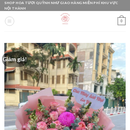
Skip
SHOP HOA TƯƠI QUỲNH NHƯ GIAO HÀNG MIỄN PHÍ KHU VỰC
NỘI THÀNH
to
content
0
Giảm giá!