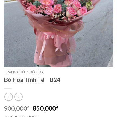
TRANG CHỦ
/
BÓ HOA
Bó Hoa Tinh Tế – B24
Giá
Giá
900,000
850,000
₫
₫
gốc
hiện