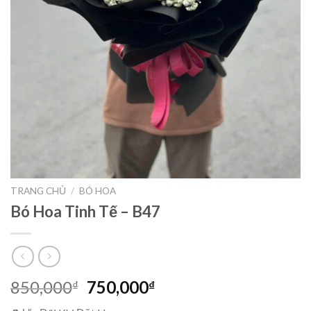
TRANG CHỦ
/
BÓ HOA
Bó Hoa Tinh Tế – B47
Giá
Giá
850,000
750,000
₫
₫
gốc
hiện