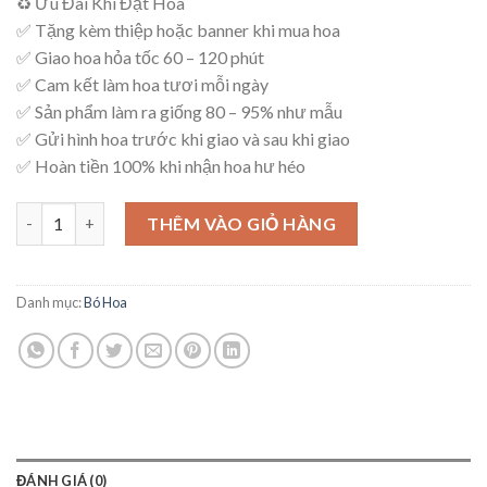
♻ Ưu Đãi Khi Đặt Hoa
là:
tại
✅ Tặng kèm thiệp hoặc banner khi mua hoa
850,000₫.
là:
✅ Giao hoa hỏa tốc 60 – 120 phút
750,000₫.
✅ Cam kết làm hoa tươi mỗi ngày
✅ Sản phẩm làm ra giống 80 – 95% như mẫu
✅ Gửi hình hoa trước khi giao và sau khi giao
✅ Hoàn tiền 100% khi nhận hoa hư héo
Bó Hoa Tinh Tế – B47 số lượng
THÊM VÀO GIỎ HÀNG
Danh mục:
Bó Hoa
ĐÁNH GIÁ (0)