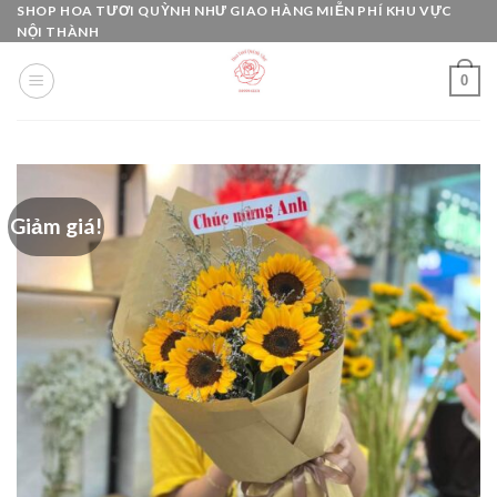
Skip
SHOP HOA TƯƠI QUỲNH NHƯ GIAO HÀNG MIỄN PHÍ KHU VỰC
NỘI THÀNH
to
content
0
Giảm giá!