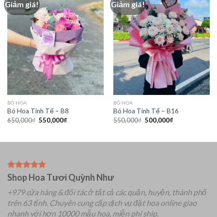
Giảm giá!
Giảm giá!
BÓ HOA
BÓ HOA
Bó Hoa Tinh Tế – B8
Bó Hoa Tinh Tế – B16
Giá
Giá
Giá
Giá
650,000
₫
550,000
₫
550,000
₫
500,000
₫
gốc
hiện
gốc
hiện
là:
tại
là:
tại
650,000₫.
là:
550,000₫.
là:
550,000₫.
500,000₫.
Shop Hoa Tươi Quỳnh Như
+979 cửa hàng & đối tác ở tất cả các quận, huyện, thành phố
trên 63 tỉnh.
Chuyên
cung cấp dịch vụ đặt hoa online giao
nhanh với hơn 10000 mẫu hoa, miễn phí ship.