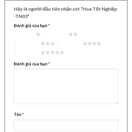
Hãy là người đầu tiên nhận xét “Hoa Tốt Nghiệp
-TN03”
Đánh giá của bạn
*
1 trên 5 sao
2 trên 5 sao
3 trên 5 sao
4 trên 5 sao
5 trên 5 sao
Đánh giá của bạn
*
Tên
*