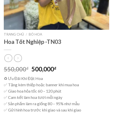
TRANG CHỦ
/
BÓ HOA
Hoa Tốt Nghiệp -TN03
Giá
Giá
550,000
500,000
₫
₫
gốc
hiện
♻ Ưu Đãi Khi Đặt Hoa
là:
tại
✅ Tặng kèm thiệp hoặc banner khi mua hoa
550,000₫.
là:
✅ Giao hoa hỏa tốc 60 – 120 phút
500,000₫.
✅ Cam kết làm hoa tươi mỗi ngày
✅ Sản phẩm làm ra giống 80 – 95% như mẫu
✅ Gửi hình hoa trước khi giao và sau khi giao