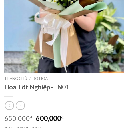
TRANG CHỦ
/
BÓ HOA
Hoa Tốt Nghiệp -TN01
Giá
Giá
650,000
600,000
₫
₫
gốc
hiện