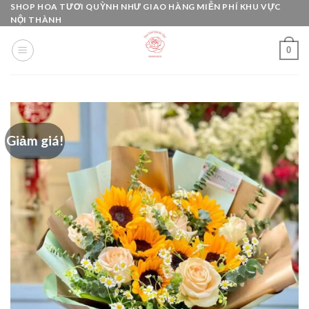
Skip
SHOP HOA TƯƠI QUỲNH NHƯ GIAO HÀNG MIỄN PHÍ KHU VỰC
NỘI THÀNH
to
content
0
Giảm giá!