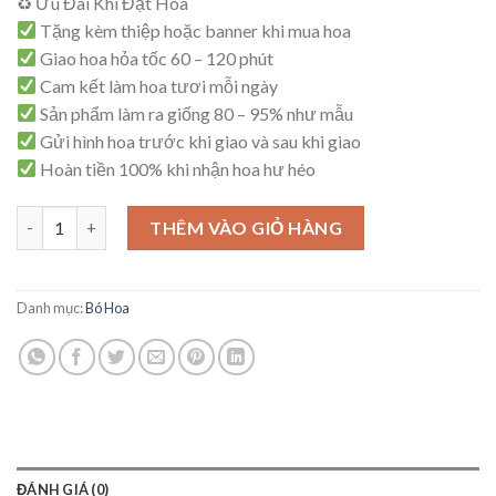
♻ Ưu Đãi Khi Đặt Hoa
là:
tại
Tặng kèm thiệp hoặc banner khi mua hoa
650,000₫.
là:
Giao hoa hỏa tốc 60 – 120 phút
600,000₫.
Cam kết làm hoa tươi mỗi ngày
Sản phẩm làm ra giống 80 – 95% như mẫu
Gửi hình hoa trước khi giao và sau khi giao
Hoàn tiền 100% khi nhận hoa hư héo
Hoa Tốt Nghiệp -TN01 số lượng
THÊM VÀO GIỎ HÀNG
Danh mục:
Bó Hoa
ĐÁNH GIÁ (0)