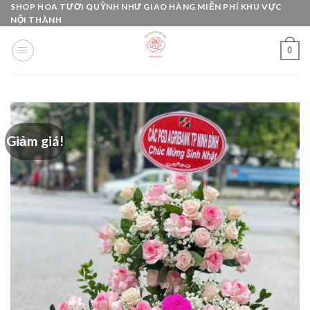
Skip
SHOP HOA TƯƠI QUỲNH NHƯ GIAO HÀNG MIỄN PHÍ KHU VỰC
NỘI THÀNH
to
content
0
Giảm giá!