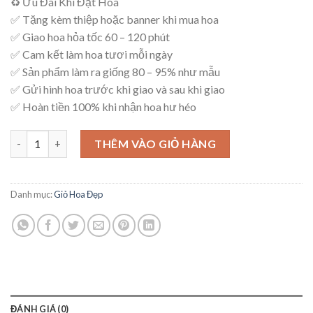
♻ Ưu Đãi Khi Đặt Hoa
là:
tại
✅ Tặng kèm thiệp hoặc banner khi mua hoa
1,500,000₫.
là:
✅ Giao hoa hỏa tốc 60 – 120 phút
1,300,000₫.
✅ Cam kết làm hoa tươi mỗi ngày
✅ Sản phẩm làm ra giống 80 – 95% như mẫu
✅ Gửi hình hoa trước khi giao và sau khi giao
✅ Hoàn tiền 100% khi nhận hoa hư héo
Giỏ Hoa Sang Trọng – G28 số lượng
THÊM VÀO GIỎ HÀNG
Danh mục:
Giỏ Hoa Đẹp
ĐÁNH GIÁ (0)