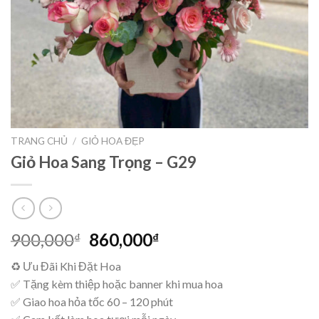
TRANG CHỦ
/
GIỎ HOA ĐẸP
Giỏ Hoa Sang Trọng – G29
Giá
Giá
900,000
860,000
₫
₫
gốc
hiện
♻ Ưu Đãi Khi Đặt Hoa
là:
tại
✅ Tặng kèm thiệp hoặc banner khi mua hoa
900,000₫.
là:
✅ Giao hoa hỏa tốc 60 – 120 phút
860,000₫.