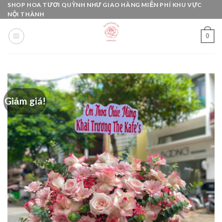
Skip
SHOP HOA TƯƠI QUỲNH NHƯ GIAO HÀNG MIỄN PHÍ KHU VỰC
NỘI THÀNH
to
content
0
Giảm giá!