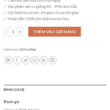
✅ Cam kết làm hoa tươi mỗi ngày
✅ Sản phẩm làm ra giống 80 – 95% như mẫu
✅ Gửi hình hoa trước khi giao và sau khi giao
✅ Hoàn tiền 100% khi nhận hoa hư héo
Giỏ Hoa Sang Trọng – G29 số lượng
THÊM VÀO GIỎ HÀNG
Danh mục:
Giỏ Hoa Đẹp
ĐÁNH GIÁ (0)
Đánh giá
Chưa có đánh giá nào.