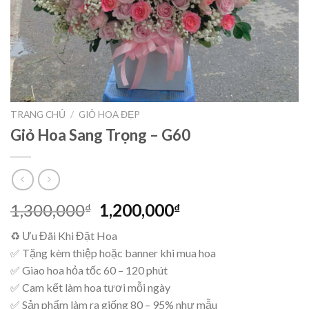
TRANG CHỦ
/
GIỎ HOA ĐẸP
Giỏ Hoa Sang Trọng – G60
Giá
Giá
1,300,000
1,200,000
₫
₫
gốc
hiện
♻ Ưu Đãi Khi Đặt Hoa
là:
tại
✅ Tặng kèm thiệp hoặc banner khi mua hoa
1,300,000₫.
là:
✅ Giao hoa hỏa tốc 60 – 120 phút
1,200,000₫.
✅ Cam kết làm hoa tươi mỗi ngày
✅ Sản phẩm làm ra giống 80 – 95% như mẫu