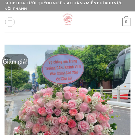
Skip
SHOP HOA TƯƠI QUỲNH NHƯ GIAO HÀNG MIỄN PHÍ KHU VỰC
NỘI THÀNH
to
content
0
Giảm giá!