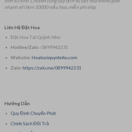
trên 63 tỉnh.
Chuyên
cung cấp dịch vụ đặt hoa online giao
nhanh với hơn 10000 mẫu hoa, miễn phí ship.
Liên Hệ Đặt Hoa
Đặt Hoa Tại Quỳnh Như
Hotline/Zalo :
0899942231
Website:
Hoatuoiquynhnhu.com
Zalo:
https://zalo.me/0899942231
Hướng Dẫn
Quy Định Chuyển Phát
Chính Sách Đổi Trả