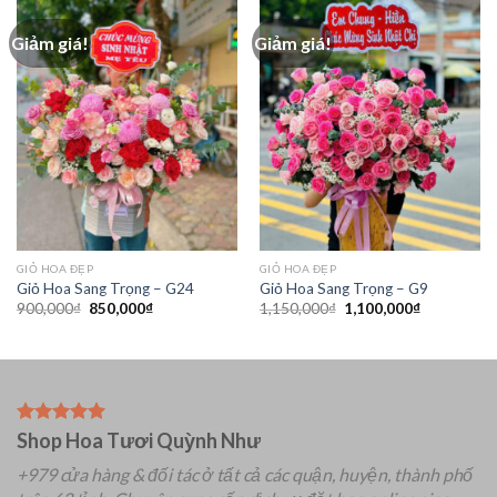
Giảm giá!
Giảm giá!
GIỎ HOA ĐẸP
GIỎ HOA ĐẸP
Giỏ Hoa Sang Trọng – G24
Giỏ Hoa Sang Trọng – G9
Giá
Giá
Giá
Giá
900,000
₫
850,000
₫
1,150,000
₫
1,100,000
₫
gốc
hiện
gốc
hiện
là:
tại
là:
tại
900,000₫.
là:
1,150,000₫.
là:
850,000₫.
1,100,000₫
Shop Hoa Tươi Quỳnh Như
+979 cửa hàng & đối tác ở tất cả các quận, huyện, thành phố