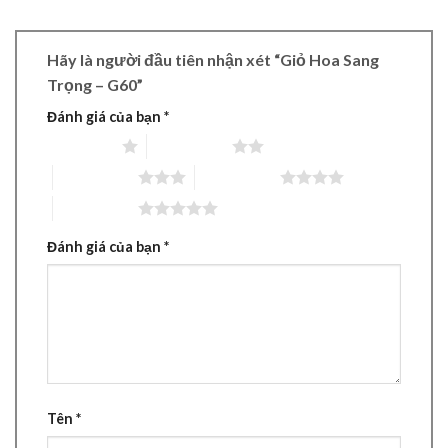
Hãy là người đầu tiên nhận xét “Giỏ Hoa Sang
Trọng – G60”
Đánh giá của bạn
*
1 trên 5 sao
2 trên 5 sao
3 trên 5 sao
4 trên 5 sao
5 trên 5 sao
Đánh giá của bạn
*
Tên
*