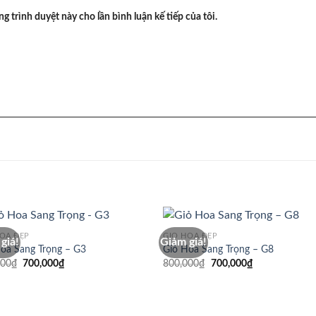
ng trình duyệt này cho lần bình luận kế tiếp của tôi.
HOA ĐẸP
GIỎ HOA ĐẸP
giá!
Giảm giá!
oa Sang Trọng – G3
Giỏ Hoa Sang Trọng – G8
Giá
Giá
Giá
Giá
000
₫
700,000
₫
800,000
₫
700,000
₫
gốc
hiện
gốc
hiện
là:
tại
là:
tại
750,000₫.
là:
800,000₫.
là:
700,000₫.
700,000₫.