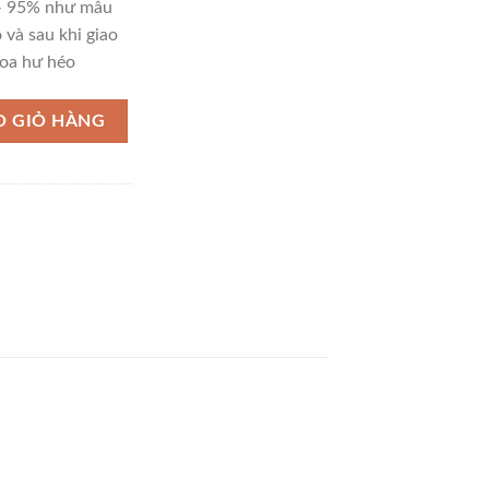
 – 95% như mẫu
 và sau khi giao
oa hư héo
ng
O GIỎ HÀNG