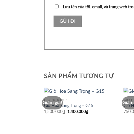
Lưu tên của tôi, email, và trang web tro
SẢN PHẨM TƯƠNG TỰ
GIỎ HOA ĐẸP
GIỎ 
Giảm giá!
Giảm 
Giỏ Hoa Sang Trọng – G15
Giỏ H
Giá
Giá
1,500,000
₫
1,400,000
₫
750,
gốc
hiện
là:
tại
1,500,000₫.
là:
1,400,000₫.