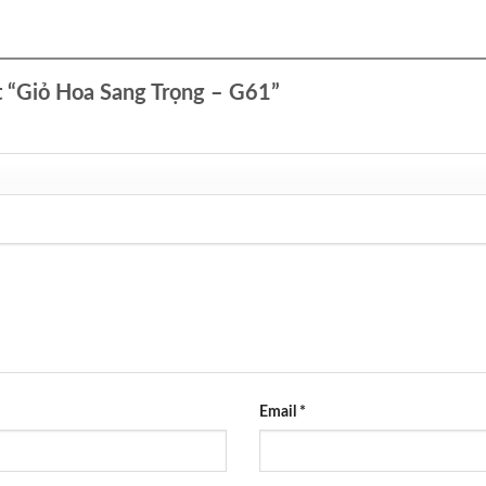
ét “Giỏ Hoa Sang Trọng – G61”
Email
*