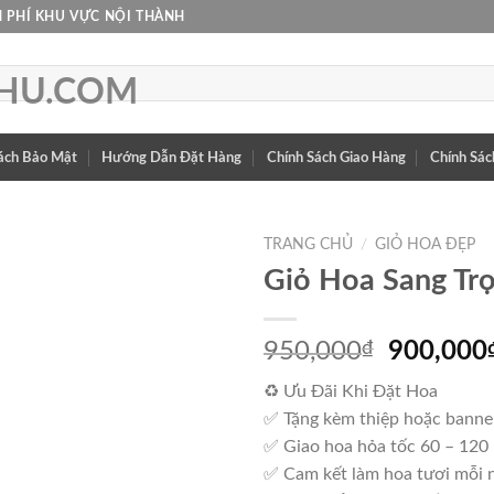
 PHÍ KHU VỰC NỘI THÀNH
ách Bảo Mật
Hướng Dẫn Đặt Hàng
Chính Sách Giao Hàng
Chính Sác
TRANG CHỦ
/
GIỎ HOA ĐẸP
Giỏ Hoa Sang Tr
Giá
950,000
₫
900,000
gốc
♻ Ưu Đãi Khi Đặt Hoa
là:
✅ Tặng kèm thiệp hoặc banne
950,000
✅ Giao hoa hỏa tốc 60 – 120
✅ Cam kết làm hoa tươi mỗi 