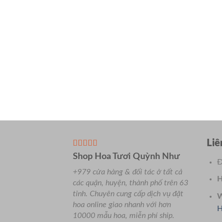
Liê
Shop Hoa Tươi Quỳnh Như
Đ
+979 cửa hàng & đối tác ở tất cả
H
các quận, huyện, thành phố trên 63
tỉnh.
Chuyên
cung cấp dịch vụ đặt
W
hoa online giao nhanh với hơn
H
10000 mẫu hoa, miễn phí ship.