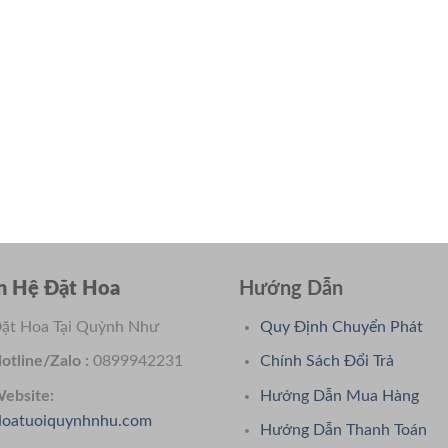
n Hệ Đặt Hoa
Hướng Dẫn
ặt Hoa Tại Quỳnh Như
Quy Định Chuyển Phát
otline/Zalo :
0899942231
Chính Sách Đổi Trả
ebsite:
Hướng Dẫn Mua Hàng
oatuoiquynhnhu.com
Hướng Dẫn Thanh Toán