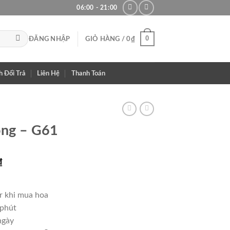
06:00 - 21:00
0
ĐĂNG NHẬP
GIỎ HÀNG /
0
₫
h Đổi Trả
Liên Hệ
Thanh Toán
ọng – G61
Giá
₫
hiện
tại
r khi mua hoa
₫.
là:
 phút
900,000₫.
ngày