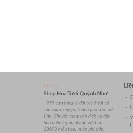
Liê
Shop Hoa Tươi Quỳnh Như
Đ
+979 cửa hàng & đối tác ở tất cả
H
các quận, huyện, thành phố trên 63
tỉnh.
Chuyên
cung cấp dịch vụ đặt
W
hoa online giao nhanh với hơn
H
10000 mẫu hoa, miễn phí ship.