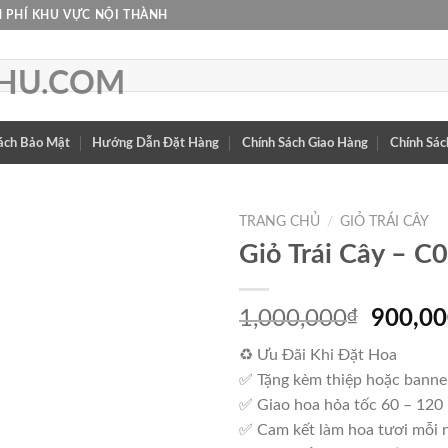
 PHÍ KHU VỰC NỘI THÀNH
ách Bảo Mật
Hướng Dẫn Đặt Hàng
Chính Sách Giao Hàng
Chính Sác
TRANG CHỦ
/
GIỎ TRÁI CÂY
Giỏ Trái Cây – C
Giá
1,000,000
₫
900,0
gốc
♻ Ưu Đãi Khi Đặt Hoa
là:
✅ Tặng kèm thiệp hoặc banne
1,000,
✅ Giao hoa hỏa tốc 60 – 120
✅ Cam kết làm hoa tươi mỗi 