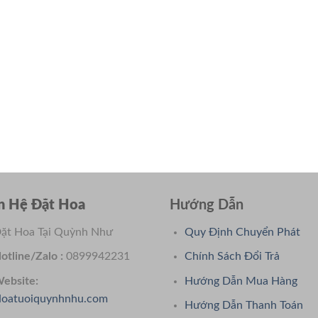
n Hệ Đặt Hoa
Hướng Dẫn
ặt Hoa Tại Quỳnh Như
Quy Định Chuyển Phát
otline/Zalo :
0899942231
Chính Sách Đổi Trả
ebsite:
Hướng Dẫn Mua Hàng
oatuoiquynhnhu.com
Hướng Dẫn Thanh Toán