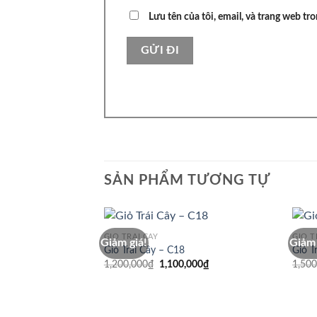
Lưu tên của tôi, email, và trang web tro
SẢN PHẨM TƯƠNG TỰ
GIỎ TRÁI CÂY
GIỎ T
Giảm giá!
Giảm 
Giỏ Trái Cây – C18
Giỏ T
Giá
Giá
1,200,000
₫
1,100,000
₫
1,500
gốc
hiện
là:
tại
1,200,000₫.
là:
1,100,000₫.