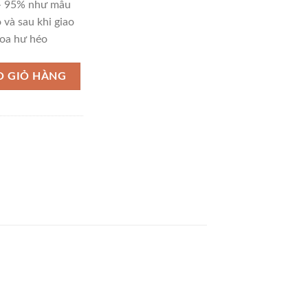
 – 95% như mẫu
 và sau khi giao
oa hư héo
O GIỎ HÀNG