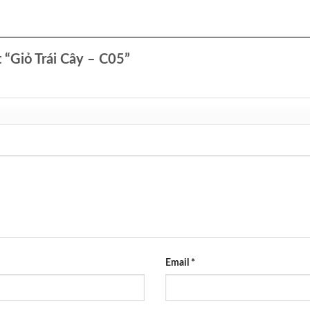
t “Giỏ Trái Cây – C05”
Email
*