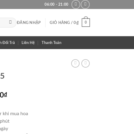
06:00 - 21:00
0
ĐĂNG NHẬP
GIỎ HÀNG /
0
₫
h Đổi Trả
Liên Hệ
Thanh Toán
05
Giá
00
₫
hiện
tại
r khi mua hoa
000₫.
là:
 phút
900,000₫.
ngày