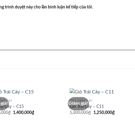
ng trình duyệt này cho lần bình luận kế tiếp của tôi.
RÁI CÂY
GIỎ TRÁI CÂY
giá!
Giảm giá!
rái Cây – C15
Giỏ Trái Cây – C11
Giá
Giá
Giá
Giá
,000
₫
1,400,000
₫
1,300,000
₫
1,250,000
₫
gốc
hiện
gốc
hiện
là:
tại
là:
tại
1,500,000₫.
là:
1,300,000₫.
là:
1,400,000₫.
1,250,000₫