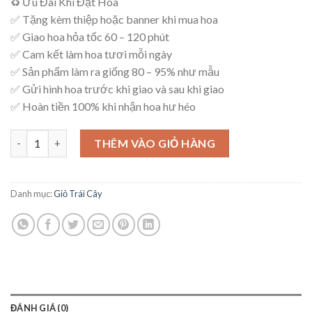
♻ Ưu Đãi Khi Đặt Hoa
là:
tại
✅ Tặng kèm thiệp hoặc banner khi mua hoa
1,300,000₫.
là:
✅ Giao hoa hỏa tốc 60 – 120 phút
1,100,000₫.
✅ Cam kết làm hoa tươi mỗi ngày
✅ Sản phẩm làm ra giống 80 – 95% như mẫu
✅ Gửi hình hoa trước khi giao và sau khi giao
✅ Hoàn tiền 100% khi nhận hoa hư héo
Giỏ Trái Cây - C04 số lượng
THÊM VÀO GIỎ HÀNG
Danh mục:
Giỏ Trái Cây
ĐÁNH GIÁ (0)