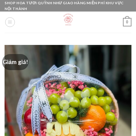
Skip
SHOP HOA TƯƠI QUỲNH NHƯ GIAO HÀNG MIỄN PHÍ KHU VỰC
NỘI THÀNH
to
content
0
Giảm giá!