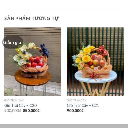
SẢN PHẨM TƯƠNG TỰ
Giảm giá!
GIỎ TRÁI CÂY
GIỎ TRÁI CÂY
Giỏ Trái Cây – C20
Giỏ Trái Cây – C21
Giá
Giá
900,000
₫
850,000
₫
900,000
₫
gốc
hiện
là:
tại
900,000₫.
là:
850,000₫.