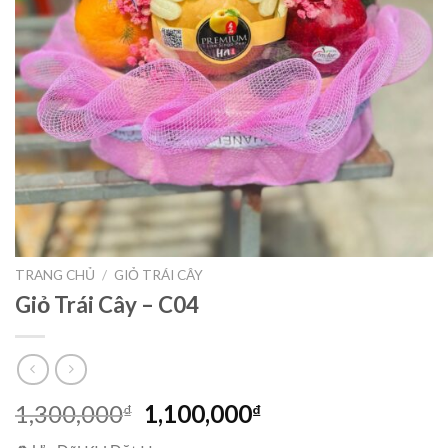
TRANG CHỦ
/
GIỎ TRÁI CÂY
Giỏ Trái Cây – C04
Giá
Giá
1,300,000
1,100,000
₫
₫
gốc
hiện