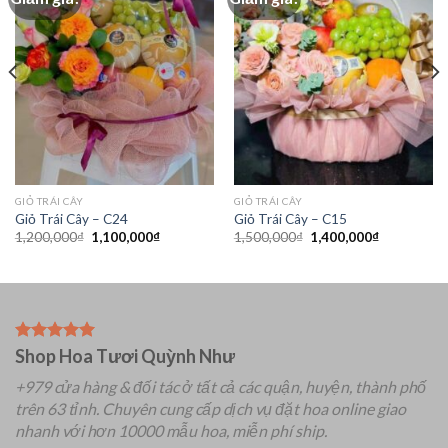
GIỎ TRÁI CÂY
GIỎ TRÁI CÂY
Giỏ Trái Cây – C24
Giỏ Trái Cây – C15
Giá
Giá
Giá
Giá
1,200,000
₫
1,100,000
₫
1,500,000
₫
1,400,000
₫
gốc
hiện
gốc
hiện
là:
tại
là:
tại
1,200,000₫.
là:
1,500,000₫.
là:
₫.
1,100,000₫.
1,400,000₫
Shop Hoa Tươi Quỳnh Như
+979 cửa hàng & đối tác ở tất cả các quận, huyện, thành phố
trên 63 tỉnh.
Chuyên
cung cấp dịch vụ đặt hoa online giao
nhanh với hơn 10000 mẫu hoa, miễn phí ship.