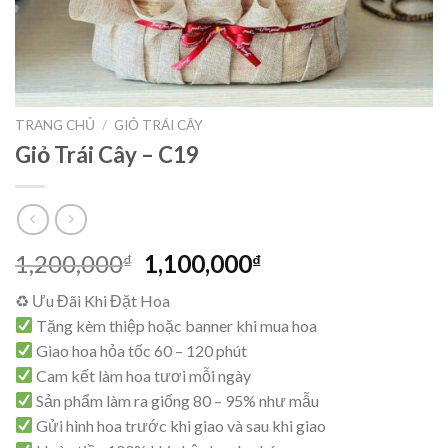
TRANG CHỦ
/
GIỎ TRÁI CÂY
Giỏ Trái Cây – C19
Giá
Giá
1,200,000
1,100,000
₫
₫
gốc
hiện
♻ Ưu Đãi Khi Đặt Hoa
là:
tại
Tặng kèm thiệp hoặc banner khi mua hoa
1,200,000₫.
là:
Giao hoa hỏa tốc 60 – 120 phút
1,100,000₫.
Cam kết làm hoa tươi mỗi ngày
Sản phẩm làm ra giống 80 – 95% như mẫu
Gửi hình hoa trước khi giao và sau khi giao