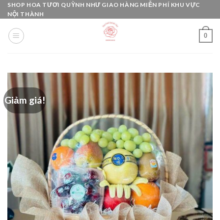
Skip
SHOP HOA TƯƠI QUỲNH NHƯ GIAO HÀNG MIỄN PHÍ KHU VỰC
NỘI THÀNH
to
content
0
Giảm giá!