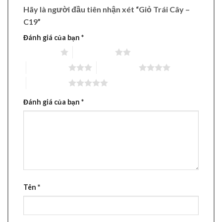
Hãy là người đầu tiên nhận xét “Giỏ Trái Cây –
C19”
Đánh giá của bạn
*
1 trên 5 sao
2 trên 5 sao
3 trên 5 sao
4 trên 5 sao
5 trên 5 sao
Đánh giá của bạn
*
Tên
*