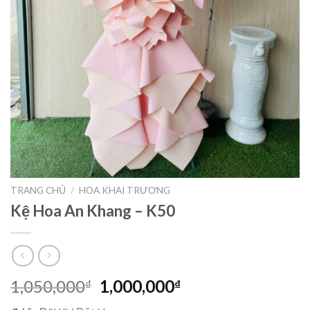
TRANG CHỦ
/
HOA KHAI TRƯƠNG
Kệ Hoa An Khang – K50
Giá
Giá
1,050,000
1,000,000
₫
₫
gốc
hiện