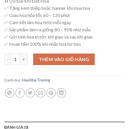
♻ Ưu Đãi Khi Đặt Hoa
là:
tại
✅ Tặng kèm thiệp hoặc banner khi mua hoa
1,050,000₫.
là:
✅ Giao hoa hỏa tốc 60 – 120 phút
1,000,000₫.
✅ Cam kết làm hoa tươi mỗi ngày
✅ Sản phẩm làm ra giống 80 – 95% như mẫu
✅ Gửi hình hoa trước khi giao và sau khi giao
✅ Hoàn tiền 100% khi nhận hoa hư héo
Kệ Hoa An Khang – K50 số lượng
THÊM VÀO GIỎ HÀNG
Danh mục:
Hoa Khai Trương
ĐÁNH GIÁ (0)