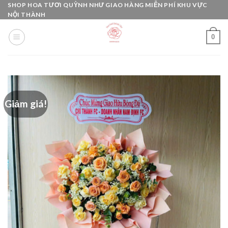
Skip
SHOP HOA TƯƠI QUỲNH NHƯ GIAO HÀNG MIỄN PHÍ KHU VỰC
NỘI THÀNH
to
content
0
Giảm giá!