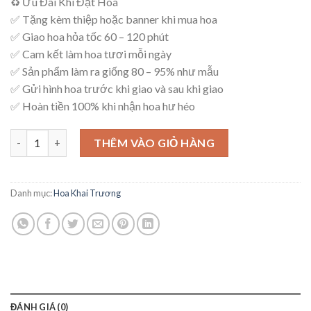
♻ Ưu Đãi Khi Đặt Hoa
là:
tại
✅ Tặng kèm thiệp hoặc banner khi mua hoa
2,700,000₫.
là:
✅ Giao hoa hỏa tốc 60 – 120 phút
2,600,000₫.
✅ Cam kết làm hoa tươi mỗi ngày
✅ Sản phẩm làm ra giống 80 – 95% như mẫu
✅ Gửi hình hoa trước khi giao và sau khi giao
✅ Hoàn tiền 100% khi nhận hoa hư héo
Kệ Hoa An Khang – K49 số lượng
THÊM VÀO GIỎ HÀNG
Danh mục:
Hoa Khai Trương
ĐÁNH GIÁ (0)