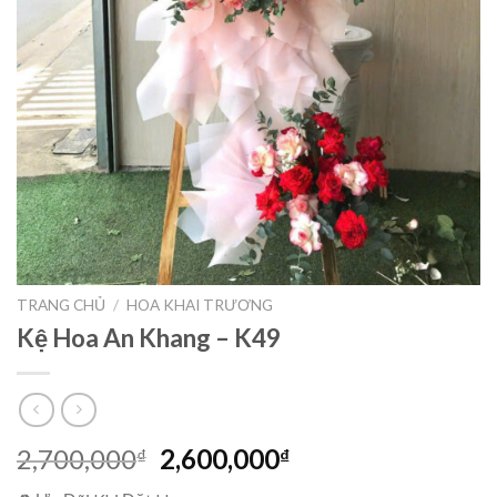
TRANG CHỦ
/
HOA KHAI TRƯƠNG
Kệ Hoa An Khang – K49
Giá
Giá
2,700,000
2,600,000
₫
₫
gốc
hiện