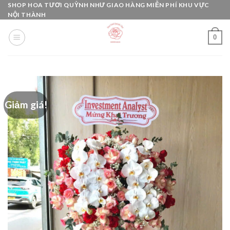
Skip
SHOP HOA TƯƠI QUỲNH NHƯ GIAO HÀNG MIỄN PHÍ KHU VỰC
NỘI THÀNH
to
content
0
Giảm giá!