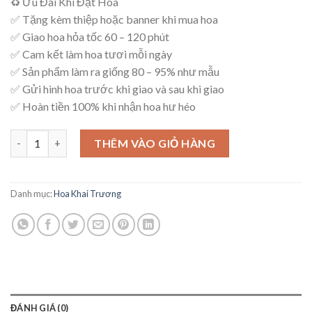
♻ Ưu Đãi Khi Đặt Hoa
là:
tại
✅ Tặng kèm thiệp hoặc banner khi mua hoa
1,150,000₫.
là:
✅ Giao hoa hỏa tốc 60 – 120 phút
1,100,000₫.
✅ Cam kết làm hoa tươi mỗi ngày
✅ Sản phẩm làm ra giống 80 – 95% như mẫu
✅ Gửi hình hoa trước khi giao và sau khi giao
✅ Hoàn tiền 100% khi nhận hoa hư héo
Kệ Hoa An Khang – K54 số lượng
THÊM VÀO GIỎ HÀNG
Danh mục:
Hoa Khai Trương
ĐÁNH GIÁ (0)