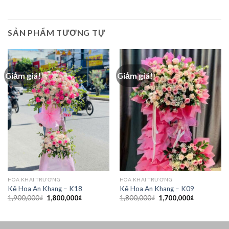
SẢN PHẨM TƯƠNG TỰ
Giảm giá!
Giảm giá!
HOA KHAI TRƯƠNG
HOA KHAI TRƯƠNG
Kệ Hoa An Khang – K18
Kệ Hoa An Khang – K09
Giá
Giá
Giá
Giá
1,900,000
₫
1,800,000
₫
1,800,000
₫
1,700,000
₫
gốc
hiện
gốc
hiện
là:
tại
là:
tại
1,900,000₫.
là:
1,800,000₫.
là:
1,800,000₫.
1,700,000₫