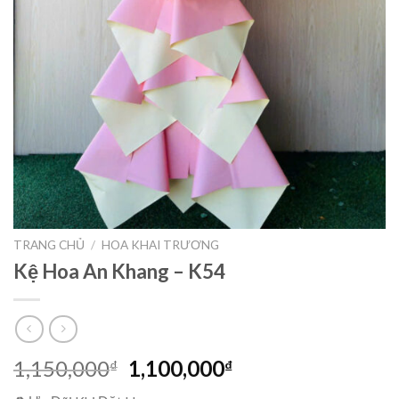
TRANG CHỦ
/
HOA KHAI TRƯƠNG
Kệ Hoa An Khang – K54
Giá
Giá
1,150,000
1,100,000
₫
₫
gốc
hiện