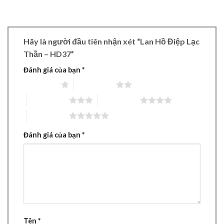
Hãy là người đầu tiên nhận xét “Lan Hồ Điệp Lạc
Thần – HD37”
Đánh giá của bạn
*
1 trên 5 sao
2 trên 5 sao
3 trên 5 sao
4 trên 5 sao
5 trên 5 sao
Đánh giá của bạn
*
Tên
*