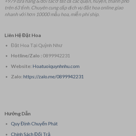
+979 cửa hàng & đối tác ở tất cả các quận, huyện, thành phố
trên 63 tỉnh.
Chuyên
cung cấp dịch vụ đặt hoa online giao
nhanh với hơn 10000 mẫu hoa, miễn phí ship.
Liên Hệ Đặt Hoa
Đặt Hoa Tại Quỳnh Như
Hotline/Zalo :
0899942231
Website:
Hoatuoiquynhnhu.com
Zalo:
https://zalo.me/0899942231
Hướng Dẫn
Quy Định Chuyển Phát
Chính Sách Đổi Trả