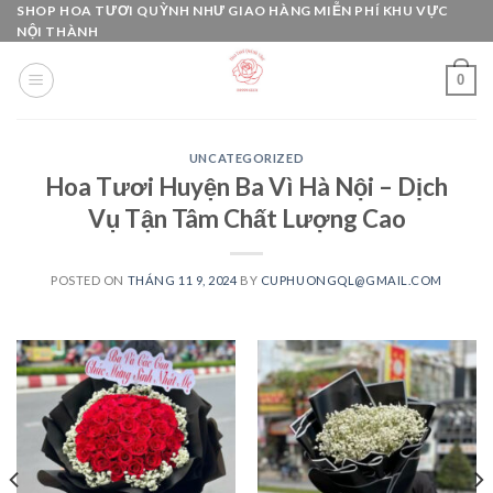
Skip
SHOP HOA TƯƠI QUỲNH NHƯ GIAO HÀNG MIỄN PHÍ KHU VỰC
NỘI THÀNH
to
content
0
UNCATEGORIZED
Hoa Tươi Huyện Ba Vì Hà Nội – Dịch
Vụ Tận Tâm Chất Lượng Cao
POSTED ON
THÁNG 11 9, 2024
BY
CUPHUONGQL@GMAIL.COM