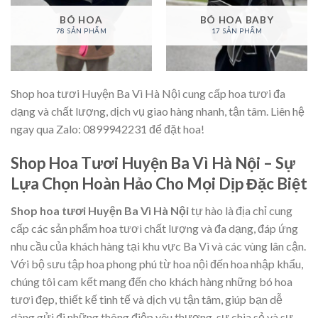
BÓ HOA
BÓ HOA BABY
78 SẢN PHẨM
17 SẢN PHẨM
Shop hoa tươi Huyện Ba Vì Hà Nội cung cấp hoa tươi đa
dạng và chất lượng, dịch vụ giao hàng nhanh, tận tâm. Liên hệ
ngay qua Zalo: 0899942231 để đặt hoa!
Shop Hoa Tươi Huyện Ba Vì Hà Nội – Sự
Lựa Chọn Hoàn Hảo Cho Mọi Dịp Đặc Biệt
Shop hoa tươi Huyện Ba Vì Hà Nội
tự hào là địa chỉ cung
cấp các sản phẩm hoa tươi chất lượng và đa dạng, đáp ứng
nhu cầu của khách hàng tại khu vực Ba Vì và các vùng lân cận.
Với bộ sưu tập hoa phong phú từ hoa nội đến hoa nhập khẩu,
chúng tôi cam kết mang đến cho khách hàng những bó hoa
tươi đẹp, thiết kế tinh tế và dịch vụ tận tâm, giúp bạn dễ
dàng gửi đi những thông điệp yêu thương, sự chia sẻ và sự