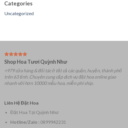
Categories
Uncategorized
Shop Hoa Tươi Quỳnh Như
+979 cửa hàng & đối tác ở tất cả các quận, huyện, thành phố
trên 63 tỉnh.
Chuyên
cung cấp dịch vụ đặt hoa online giao
nhanh với hơn 10000 mẫu hoa, miễn phí ship.
Liên Hệ Đặt Hoa
Đặt Hoa Tại Quỳnh Như
Hotline/Zalo :
0899942231