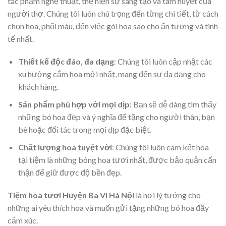
tác phẩm nghệ thuật, thể hiện sự sáng tạo và tâm huyết của
người thợ. Chúng tôi luôn chú trọng đến từng chi tiết, từ cách
chọn hoa, phối màu, đến việc gói hoa sao cho ấn tượng và tinh
tế nhất.
Thiết kế độc đáo, đa dạng
: Chúng tôi luôn cập nhật các
xu hướng cắm hoa mới nhất, mang đến sự đa dạng cho
khách hàng.
Sản phẩm phù hợp với mọi dịp
: Bạn sẽ dễ dàng tìm thấy
những bó hoa đẹp và ý nghĩa để tặng cho người thân, bạn
bè hoặc đối tác trong mọi dịp đặc biệt.
Chất lượng hoa tuyệt vời
: Chúng tôi luôn cam kết hoa
tại tiệm là những bông hoa tươi nhất, được bảo quản cẩn
thận để giữ được độ bền đẹp.
Tiệm hoa tươi Huyện Ba Vì Hà Nội
là nơi lý tưởng cho
những ai yêu thích hoa và muốn gửi tặng những bó hoa đầy
cảm xúc.