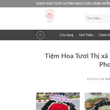
Skip
SHOP HOA TƯƠI QUỲNH NHƯ GIAO HÀNG MIỄN
to
content
Tìm
kiếm:
Cửa hàng
Giới Thiệu
Chính S
Tiệm Hoa Tươi Thị xã 
Pho
POSTED ON
THÁ