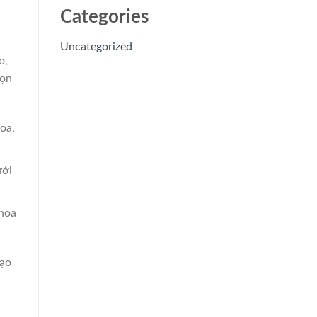
Categories
Uncategorized
o,
họn
oa,
ưới
 hoa
tạo