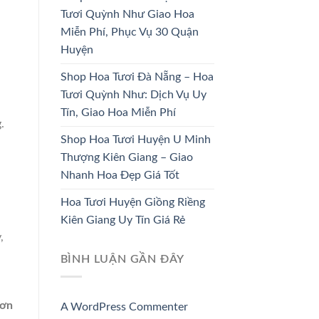
Tươi Quỳnh Như Giao Hoa
HOA CÔ DÂU
HOA KHAI TRƯƠNG
Miễn Phí, Phục Vụ 30 Quận
33 SẢN PHẨM
67 SẢN PHẨM
Huyện
Shop Hoa Tươi Đà Nẵng – Hoa
Tươi Quỳnh Như: Dịch Vụ Uy
Tín, Giao Hoa Miễn Phí
.
Shop Hoa Tươi Huyện U Minh
Thượng Kiên Giang – Giao
Nhanh Hoa Đẹp Giá Tốt
Hoa Tươi Huyện Giồng Riềng
Kiên Giang Uy Tín Giá Rẻ
,
BÌNH LUẬN GẦN ĐÂY
Sơn
A WordPress Commenter