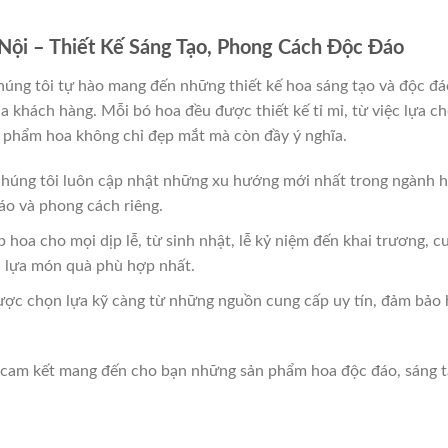
Nội – Thiết Kế Sáng Tạo, Phong Cách Độc Đáo
chúng tôi tự hào mang đến những thiết kế hoa sáng tạo và độc đá
 khách hàng. Mỗi bó hoa đều được thiết kế tỉ mỉ, từ việc lựa c
 phẩm hoa không chỉ đẹp mắt mà còn đầy ý nghĩa.
 chúng tôi luôn cập nhật những xu hướng mới nhất trong ngành h
o và phong cách riêng.
p hoa cho mọi dịp lễ, từ sinh nhật, lễ kỷ niệm đến khai trương, c
n lựa món quà phù hợp nhất.
ược chọn lựa kỹ càng từ những nguồn cung cấp uy tín, đảm bảo
cam kết mang đến cho bạn những sản phẩm hoa độc đáo, sáng 