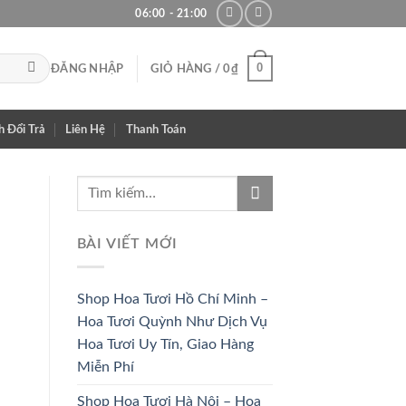
06:00 - 21:00
0
ĐĂNG NHẬP
GIỎ HÀNG /
0
₫
h Đổi Trả
Liên Hệ
Thanh Toán
BÀI VIẾT MỚI
Shop Hoa Tươi Hồ Chí Minh –
Hoa Tươi Quỳnh Như Dịch Vụ
Hoa Tươi Uy Tín, Giao Hàng
Miễn Phí
Shop Hoa Tươi Hà Nội – Hoa