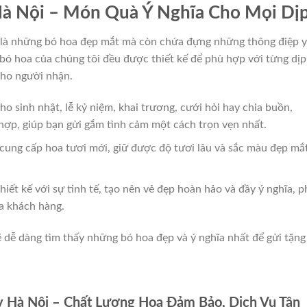
 Hà Nội – Món Quà Ý Nghĩa Cho Mọi Dị
 là những bó hoa đẹp mắt mà còn chứa đựng những thông điệp 
 bó hoa của chúng tôi đều được thiết kế để phù hợp với từng dịp 
cho người nhận.
ho sinh nhật, lễ kỷ niệm, khai trương, cưới hỏi hay chia buồn,
hợp, giúp bạn gửi gắm tình cảm một cách trọn vẹn nhất.
 cung cấp hoa tươi mới, giữ được độ tươi lâu và sắc màu đẹp mắt
iết kế với sự tinh tế, tạo nên vẻ đẹp hoàn hảo và đầy ý nghĩa, p
a khách hàng.
ẽ dễ dàng tìm thấy những bó hoa đẹp và ý nghĩa nhất để gửi tặng
y Hà Nội – Chất Lượng Hoa Đảm Bảo, Dịch Vụ Tận