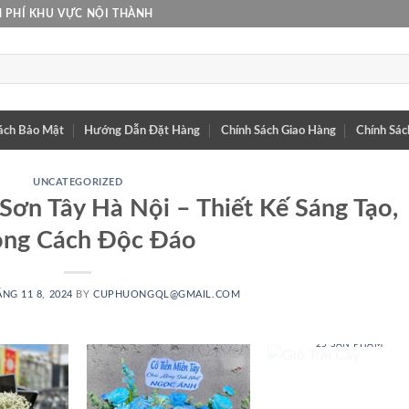
 PHÍ KHU VỰC NỘI THÀNH
ách Bảo Mật
Hướng Dẫn Đặt Hàng
Chính Sách Giao Hàng
Chính Sác
UNCATEGORIZED
Sơn Tây Hà Nội – Thiết Kế Sáng Tạo,
ng Cách Độc Đáo
NG 11 8, 2024
BY
CUPHUONGQL@GMAIL.COM
GIỎ TRÁI CÂY
25 SẢN PHẨM