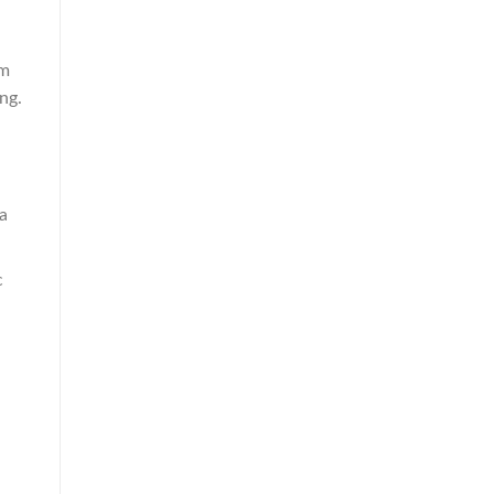
ăm
ng.
a
c