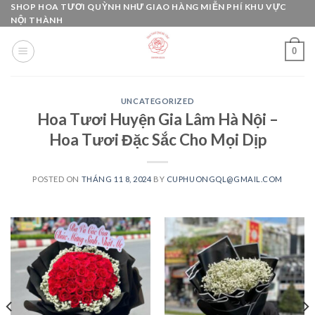
Skip
SHOP HOA TƯƠI QUỲNH NHƯ GIAO HÀNG MIỄN PHÍ KHU VỰC
NỘI THÀNH
to
content
0
UNCATEGORIZED
Hoa Tươi Huyện Gia Lâm Hà Nội –
Hoa Tươi Đặc Sắc Cho Mọi Dịp
POSTED ON
THÁNG 11 8, 2024
BY
CUPHUONGQL@GMAIL.COM