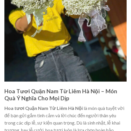
Hoa Tươi Quận Nam Từ Liêm Hà Nội – Món
Quà Ý Nghĩa Cho Mọi Dịp
Hoa tươi Quận Nam Từ Liêm Hà Nội
là món quà tuyệt vời
để bạn gửi gắm tình cảm và lời chúc đến người thân yêu
trong các dịp lễ, sự kiện quan trọng. Dù là sinh nhật, lễ khai
trương, hay lễ cưới, hoa tươi luôn là lựa chọn hoàn hảo.