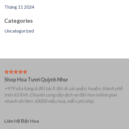
Tháng 11 2024
Categories
Uncategorized
Shop Hoa Tươi Quỳnh Như
+979 cửa hàng & đối tác ở tất cả các quận, huyện, thành phố
trên 63 tỉnh.
Chuyên
cung cấp dịch vụ đặt hoa online giao
nhanh với hơn 10000 mẫu hoa, miễn phí ship.
Liên Hệ Đặt Hoa