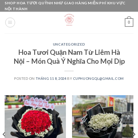
Skip
SHOP HOA TƯƠI QUỲNH NHƯ GIAO HÀNG MIỄN PHÍ KHU VỰC
NỘI THÀNH
to
content
0
UNCATEGORIZED
Hoa Tươi Quận Nam Từ Liêm Hà
Nội – Món Quà Ý Nghĩa Cho Mọi Dịp
POSTED ON
THÁNG 11 8, 2024
BY
CUPHUONGQL@GMAIL.COM