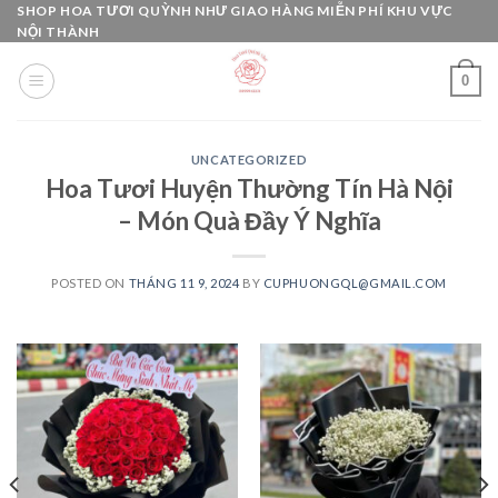
Skip
SHOP HOA TƯƠI QUỲNH NHƯ GIAO HÀNG MIỄN PHÍ KHU VỰC
NỘI THÀNH
to
content
0
UNCATEGORIZED
Hoa Tươi Huyện Thường Tín Hà Nội
– Món Quà Đầy Ý Nghĩa
POSTED ON
THÁNG 11 9, 2024
BY
CUPHUONGQL@GMAIL.COM