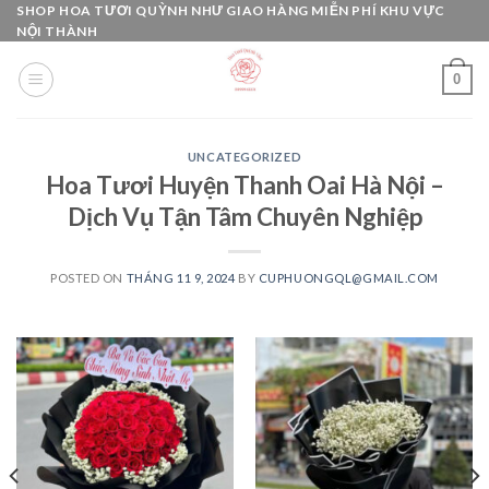
Skip
SHOP HOA TƯƠI QUỲNH NHƯ GIAO HÀNG MIỄN PHÍ KHU VỰC
NỘI THÀNH
to
content
0
UNCATEGORIZED
Hoa Tươi Huyện Thanh Oai Hà Nội –
Dịch Vụ Tận Tâm Chuyên Nghiệp
POSTED ON
THÁNG 11 9, 2024
BY
CUPHUONGQL@GMAIL.COM