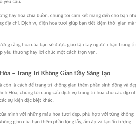
o yêu cầu.
rương hay hoa chia buồn, chúng tôi cam kết mang đến cho bạn n
g địa chỉ. Dịch vụ điện hoa tươi giúp bạn tiết kiệm thời gian mà
tưởng rằng hoa của bạn sẽ được giao tận tay người nhận trong tì
ệp yêu thương hay lời chúc một cách trọn vẹn.
òa – Trang Trí Không Gian Đầy Sáng Tạo
à còn là cách để trang trí không gian thêm phần sinh động và đẹ
h Hòa, chúng tôi cung cấp dịch vụ trang trí hoa cho các dịp n
 các sự kiện đặc biệt khác.
n của mình với những mẫu hoa tươi đẹp, phù hợp với từng không
 không gian của bạn thêm phần lộng lẫy, ấm áp và tạo ấn tượng