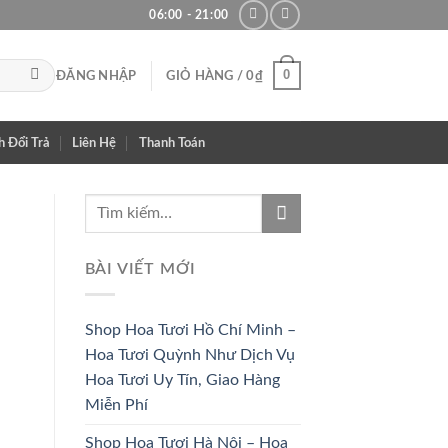
06:00 - 21:00
0
ĐĂNG NHẬP
GIỎ HÀNG /
0
₫
h Đổi Trả
Liên Hệ
Thanh Toán
BÀI VIẾT MỚI
Shop Hoa Tươi Hồ Chí Minh –
Hoa Tươi Quỳnh Như Dịch Vụ
Hoa Tươi Uy Tín, Giao Hàng
Miễn Phí
HOA CÔ
HOA KHAI
Shop Hoa Tươi Hà Nội – Hoa