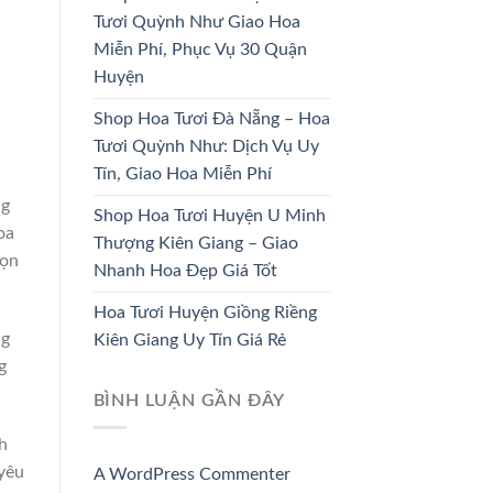
DÂU
TRƯƠNG
Tươi Quỳnh Như Giao Hoa
Miễn Phí, Phục Vụ 30 Quận
33 SẢN PHẨM
67 SẢN PHẨM
Huyện
Shop Hoa Tươi Đà Nẵng – Hoa
Tươi Quỳnh Như: Dịch Vụ Uy
Tín, Giao Hoa Miễn Phí
ng
Shop Hoa Tươi Huyện U Minh
oa
Thượng Kiên Giang – Giao
họn
Nhanh Hoa Đẹp Giá Tốt
Hoa Tươi Huyện Giồng Riềng
ng
Kiên Giang Uy Tín Giá Rẻ
g
BÌNH LUẬN GẦN ĐÂY
h
 yêu
A WordPress Commenter