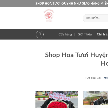
Skip
SHOP HOA TƯƠI QUỲNH NHƯ GIAO HÀNG MIỄN
to
content
Tìm
kiếm:
Cửa hàng
Giới Thiệu
Chính S
Shop Hoa Tươi Huyệ
Ho
POSTED ON
THÁ