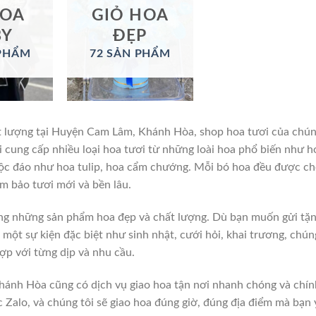
HOA
GIỎ HOA
BY
ĐẸP
 PHẨM
72 SẢN PHẨM
t lượng tại Huyện Cam Lâm, Khánh Hòa, shop hoa tươi của chú
ôi cung cấp nhiều loại hoa tươi từ những loài hoa phổ biến như h
 độc đáo như hoa tulip, hoa cẩm chướng. Mỗi bó hoa đều được c
ảm bảo tươi mới và bền lâu.
ng những sản phẩm hoa đẹp và chất lượng. Dù bạn muốn gửi tặ
một sự kiện đặc biệt như sinh nhật, cưới hỏi, khai trương, chún
ợp với từng dịp và nhu cầu.
ánh Hòa cũng có dịch vụ giao hoa tận nơi nhanh chóng và chín
ặc Zalo, và chúng tôi sẽ giao hoa đúng giờ, đúng địa điểm mà bạn