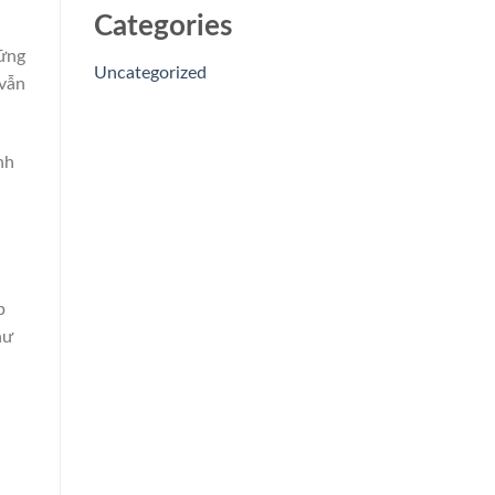
Categories
hững
Uncategorized
 vẫn
nh
p
hư