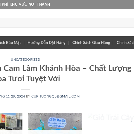
 PHÍ KHU VỰC NỘI THÀNH
ách Bảo Mật
Hướng Dẫn Đặt Hàng
Chính Sách Giao Hàng
Chính Sác
UNCATEGORIZED
n Cam Lâm Khánh Hòa – Chất Lượng
a Tươi Tuyệt Vời
GIỎ TRÁI
NG 11 28, 2024
BY
CUPHUONGQL@GMAIL.COM
CÂY
25 SẢN PHẨM