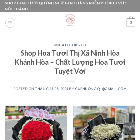
Skip
SHOP HOA TƯƠI QUỲNH NHƯ GIAO HÀNG MIỄN PHÍ KHU VỰC
NỘI THÀNH
to
content
0
UNCATEGORIZED
Shop Hoa Tươi Thị Xã Ninh Hòa
Khánh Hòa – Chất Lượng Hoa Tươi
Tuyệt Vời
POSTED ON
THÁNG 11 28, 2024
BY
CUPHUONGQL@GMAIL.COM